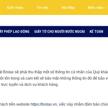
Giới thiệu
Tin tức
Hỏi Đáp
Biểu mẫu – 
ẤY PHÉP LAO ĐỘNG
GIẤY TỜ CHO NGƯỜI NƯỚC NGOÀI
KẾ TOÁN
ật Bistax sẽ phải thu thập một số thông tin cá nhân của Quý khá
tôi tôn trọng và cam kết sẽ bảo mật những thông tin đó để bảo
t trực tuyến và dịch vụ khách hàng.
khách trên website
https://bistax.vn
, việc này nhằm đảm bảo chún