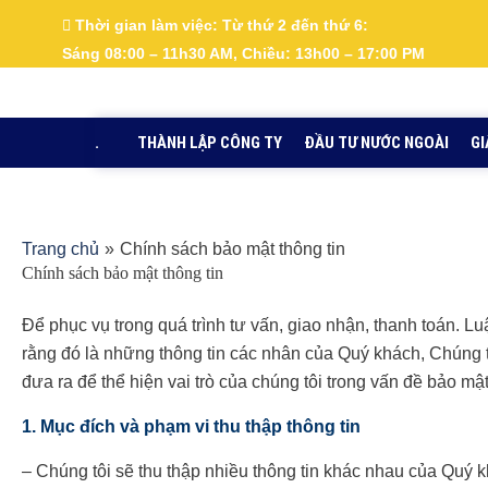
Nhảy
Thời gian làm việc:
Từ thứ 2 đến thứ 6:
tới
Sáng 08:00 – 11h30 AM, Chiều: 13h00 – 17:00 PM
nội
dung
.
THÀNH LẬP CÔNG TY
ĐẦU TƯ NƯỚC NGOÀI
GI
Trang chủ
Chính sách bảo mật thông tin
Chính sách bảo mật thông tin
Để phục vụ trong quá trình tư vấn, giao nhận, thanh toán. Lu
rằng đó là những thông tin các nhân của Quý khách, Chúng 
đưa ra để thể hiện vai trò của chúng tôi trong vấn đề bảo mậ
1. Mục đích và phạm vi thu thập thông tin
– Chúng tôi sẽ thu thập nhiều thông tin khác nhau của Quý 