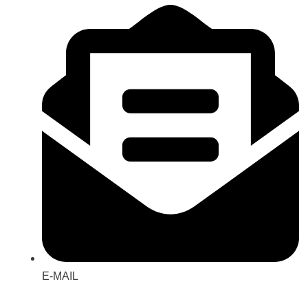
E-MAIL
tuvan@bistax.vn