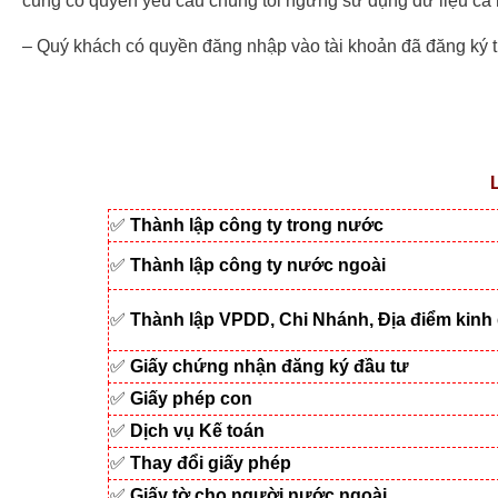
cũng có quyền yêu cầu chúng tôi ngưng sử dụng dữ liệu cá 
– Quý khách có quyền đăng nhập vào tài khoản đã đăng ký tr
✅
Thành lập công ty trong nước
✅
Thành lập công ty nước ngoài
✅
Thành lập VPDD, Chi Nhánh, Địa điểm kinh
✅
Giấy chứng nhận đăng ký đầu tư
✅
Giấy phép con
✅
Dịch vụ Kế toán
✅
Thay đổi giấy phép
✅
Giấy tờ cho người nước ngoài