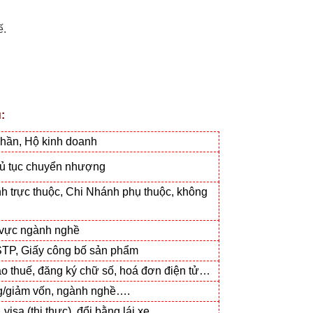
ế.
:
phần, Hộ kinh doanh
hủ tục chuyển nhượng
h trực thuộc, Chi Nhánh phụ thuộc, không
h vực ngành nghề
STP, Giấy công bố sản phẩm
áo thuế, đăng ký chữ số, hoá đơn điện tử…
tăng/giảm vốn, ngành nghề….
visa (thị thực), đổi bằng lái xe