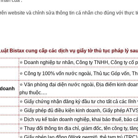
nhân của .
ên website và chỉnh sửa thông tin cá nhân cho đúng với thực t
Luật Bistax cung cấp các dịch vụ giấy tờ thủ tục pháp lý sau
⭐ Doanh nghiệp tư nhân, Công ty TNHH, Công ty cổ 
⭐ Công ty 100% vốn nước ngoài, Thủ tục Góp vốn, T
⭐ Văn phòng đại diện nước ngoài, Địa điểm kinh doan
 doanh
phụ thuộc….
⭐ Giấy chứng nhận đăng ký đầu tư cho tất cả các lĩn
⭐ Giấy phép đủ điều kiện kinh doanh, Giấy phép ATV
⭐ Dịch vụ kế toán doanh nghiệp, khai báo thuế, báo c
⭐ Thay đổi thông tin địa chỉ, giám đốc, tên công ty, 
⭐ Giấy phép lao động (Work permit), thẻ tạm trú (TRC), 