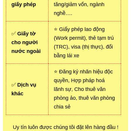
giấy phép
tăng/giảm vốn, ngành
nghề….
⭐ Giấy phép lao động
✅
Giấy tờ
(Work permit), thẻ tạm trú
cho người
(TRC), visa (thị thực), đổi
nước ngoài
bằng lái xe
⭐ Đăng ký nhãn hiệu độc
quyền, Hợp pháp hoá
✅
Dịch vụ
lãnh sự, Cho thuê văn
khác
phòng ảo, thuê văn phòng
chia sẻ
Uy tín luôn được chúng tôi đặt lên hàng đầu !