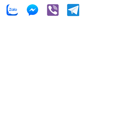
Thời gian làm việc từ thứ 2 đến thứ 6:
Sáng từ 08:00AM – 11:30AM
Chiều từ 13:00 – 17:00PM
TRỤ SỞ CHÍNH
Tầng 5, Toà nhà Thanh Long,
456 Xô Viết Nghệ Tĩnh, P. 25, Quận Bình Thạnh,
TP HCM
E-MAIL
tuvan@bistax.vn
TELEPHONE