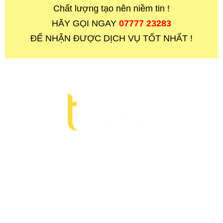
Chất lượng tạo nên niềm tin !
HÃY GỌI NGAY
07777 23283
ĐỂ NHẬN ĐƯỢC DỊCH VỤ TỐT NHẤT !
CÔNG TY TNHH LUẬT BISTAX
Chúng tôi đồng hành cùng doanh nghiệp
của bạn trong suốt quá trình kinh doanh.