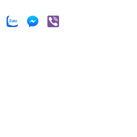
của bạn trong suốt quá trình kinh doanh.
Thời gian làm việc từ thứ 2 đến thứ 6:
Sáng từ 08:00AM – 11:30AM
Chiều từ 13:00 – 17:00PM
TRỤ SỞ CHÍNH
Tầng 5, Toà nhà Thanh Long,
456 Xô Viết Nghệ Tĩnh, P. 25, Quận Bình Thạnh,
TP HCM
E-MAIL
tuvan@bistax.vn