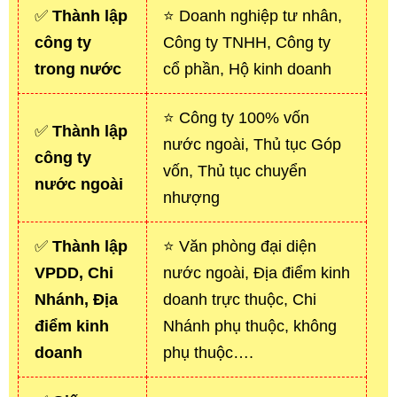
✅
Thành lập
⭐ Doanh nghiệp tư nhân,
công ty
Công ty TNHH, Công ty
trong nước
cổ phần, Hộ kinh doanh
⭐ Công ty 100% vốn
✅
Thành lập
nước ngoài, Thủ tục Góp
công ty
vốn, Thủ tục chuyển
nước ngoài
nhượng
✅
Thành lập
⭐ Văn phòng đại diện
VPDD, Chi
nước ngoài, Địa điểm kinh
Nhánh, Địa
doanh trực thuộc, Chi
điểm kinh
Nhánh phụ thuộc, không
doanh
phụ thuộc….