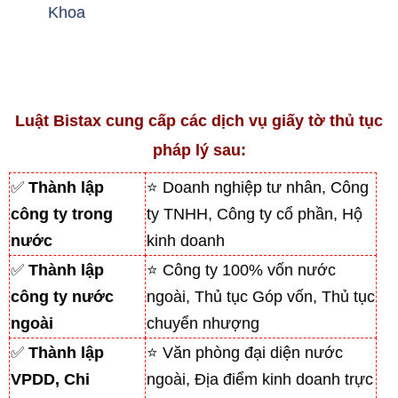
Khoa
Luật Bistax cung cấp các dịch vụ giấy tờ thủ tục
pháp lý sau:
✅
Thành lập
⭐ Doanh nghiệp tư nhân, Công
công ty trong
ty TNHH, Công ty cổ phần, Hộ
nước
kinh doanh
✅
Thành lập
⭐ Công ty 100% vốn nước
công ty nước
ngoài, Thủ tục Góp vốn, Thủ tục
ngoài
chuyển nhượng
✅
Thành lập
⭐ Văn phòng đại diện nước
VPDD, Chi
ngoài, Địa điểm kinh doanh trực