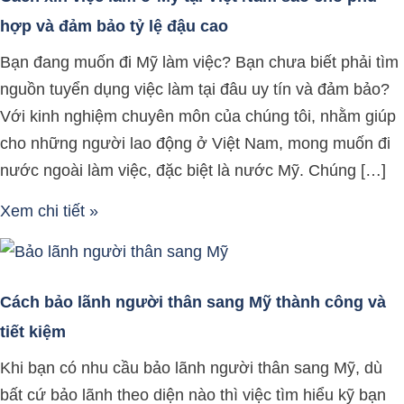
Việt
thành
Kiếm
Nhanh
lâu
EB3
làm
vấn
kiện
EB3
hợp và đảm bảo tỷ lệ đậu cao
Nam
công
Tiền
Nhất
có
đơn
EB3
xin
để
Bạn đang muốn đi Mỹ làm việc? Bạn chưa biết phải tìm
sao
và
Nhất
–
thẻ
giản
thành
visa
định
nguồn tuyển dụng việc làm tại đâu uy tín và đảm bảo?
cho
tiết
Tại
An
xanh
và
công
Mỹ
cư
Với kinh nghiệm chuyên môn của chúng tôi, nhằm giúp
phù
kiệm
Mỹ
Toàn
hiệu
không?
ở
cho những người lao động ở Việt Nam, mong muốn đi
hợp
–
quả
Mỹ
nước ngoài làm việc, đặc biệt là nước Mỹ. Chúng […]
và
Hợp
đảm
Pháp
Xem chi tiết »
bảo
tỷ
lệ
Cách bảo lãnh người thân sang Mỹ thành công và
đậu
tiết kiệm
cao
Khi bạn có nhu cầu bảo lãnh người thân sang Mỹ, dù
bất cứ bảo lãnh theo diện nào thì việc tìm hiểu kỹ bạn