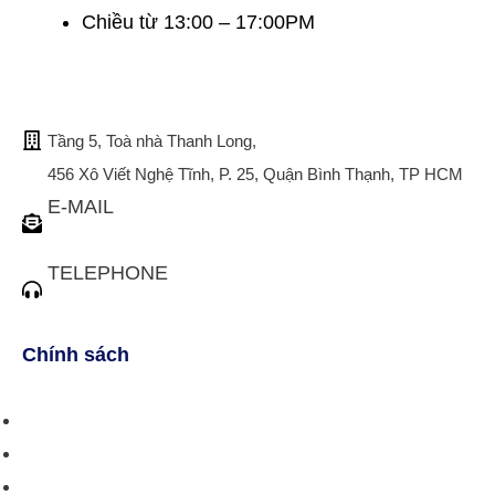
Chiều từ 13:00 – 17:00PM
TRỤ SỞ CHÍNH
Tầng 5, Toà nhà Thanh Long,
456 Xô Viết Nghệ Tĩnh, P. 25, Quận Bình Thạnh, TP HCM
E-MAIL
tuvan@bistax.vn
TELEPHONE
(028) 3510 1088
Chính sách
Chính sách bán hàng
Chính sách giao hàng
Chính sách trả/huỷ dịch vụ