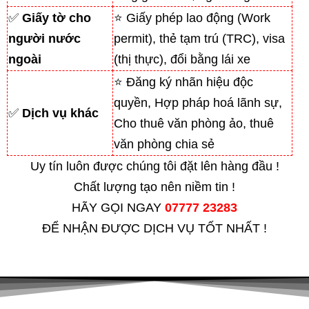
✅
Giấy tờ cho
⭐ Giấy phép lao động (Work
người nước
permit), thẻ tạm trú (TRC), visa
ngoài
(thị thực), đổi bằng lái xe
⭐ Đăng ký nhãn hiệu độc
quyền, Hợp pháp hoá lãnh sự,
✅
Dịch vụ khác
Cho thuê văn phòng ảo, thuê
văn phòng chia sẻ
Uy tín luôn được chúng tôi đặt lên hàng đầu !
Chất lượng tạo nên niềm tin !
HÃY GỌI NGAY
07777 23283
ĐỂ NHẬN ĐƯỢC DỊCH VỤ TỐT NHẤT !