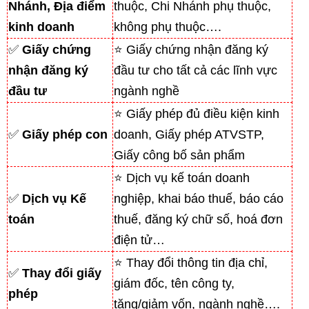
Nhánh, Địa điểm
thuộc, Chi Nhánh phụ thuộc,
kinh doanh
không phụ thuộc….
✅
Giấy chứng
⭐ Giấy chứng nhận đăng ký
nhận đăng ký
đầu tư cho tất cả các lĩnh vực
đầu tư
ngành nghề
⭐ Giấy phép đủ điều kiện kinh
✅
Giấy phép con
doanh, Giấy phép ATVSTP,
Giấy công bố sản phẩm
⭐ Dịch vụ kế toán doanh
✅
Dịch vụ Kế
nghiệp, khai báo thuế, báo cáo
toán
thuế, đăng ký chữ số, hoá đơn
điện tử…
⭐ Thay đổi thông tin địa chỉ,
✅
Thay đổi giấy
giám đốc, tên công ty,
phép
tăng/giảm vốn, ngành nghề….