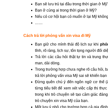
Bạn sẽ lưu trú tại đâu trong thời gian ở Mỹ
Bạn ở cùng ai trong thời gian ở Mỹ?
Nếu có cơ hội bạn có muốn ở lại Mỹ khôn
……
Cách trả lời phỏng vấn xin visa đi Mỹ
Bạn giữ cho mình thái độ lịch sự khi
phỏn
tĩnh, rõ ràng, lịch sự, tôn tọng người đối di
Trả lời các câu hỏi thật tự tin và trung t
man, dài dòng.
Trong trường hợp chưa nghe rõ câu hỏi, bạ
trả lời phỏng vấn visa Mỹ sai sẽ khiến bạn 
Đừng quên chú ý đến ngôn ngữ cơ thể (á
từng tiểu tiết để xem xét việc cấp thị t
trong khi trò chuyện sẽ tạo cảm giác đáng
trò chuyện xin visa Mỹ của bạn.
Một lưu ý nhỏ cho trường hợp cả gia đìn