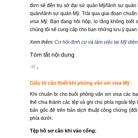
đơn sẽ đến trụ sở đại sứ quán Mỹ/lãnh sự quán M
quán/lãnh sự quán Mỹ. Trải qua giai đoạn chuẩn 
visa Mỹ
. Bạn đang hồi hộp, lo lắng không biết
chúng tôi sẽ cung cấp cho bạn những lưu ý quan 
Xem thêm:
Cơ hội định cư và làm việc tại Mỹ diệ
Tóm tắt nội dung
Giấy tờ cần thiết khi phỏng vấn xin visa Mỹ:
Khi chuẩn bị cho buổi phỏng vấn xin visa các 
thể chia thành các tệp và ghi chú phía ngoài tệp 
bản gốc để trên bản dịch thuật công chứng (đố
phía dưới:
Tệp hồ sơ cần khi vào cổng: