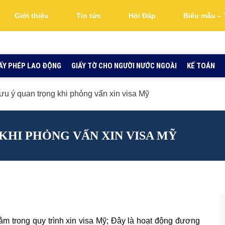
Giới thiệu
Tin tức
Hỏi Đáp
Biểu mẫu – 
ẤY PHÉP LAO ĐỘNG
GIẤY TỜ CHO NGƯỜI NƯỚC NGOÀI
KẾ TOÁN
u ý quan trọng khi phỏng vấn xin visa Mỹ
KHI PHỎNG VẤN XIN VISA MỸ
ằm trong quy trình xin visa Mỹ; Đây là hoạt động đương