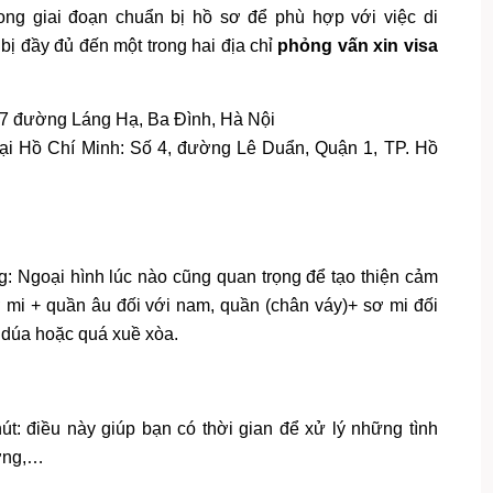
ng giai đoạn chuẩn bị hồ sơ để phù hợp với việc di
ị đầy đủ đến một trong hai địa chỉ
phỏng vấn xin visa
ố 7 đường Láng Hạ, Ba Đình, Hà Nội
tại Hồ Chí Minh: Số 4, đường Lê Duẩn, Quận 1, TP. Hồ
g: Ngoại hình lúc nào cũng quan trọng để tạo thiện cảm
ơ mi + quần âu đối với nam, quần (chân váy)+ sơ mi đối
 dúa hoặc quá xuề xòa.
t: điều này giúp bạn có thời gian để xử lý những tình
ường,…