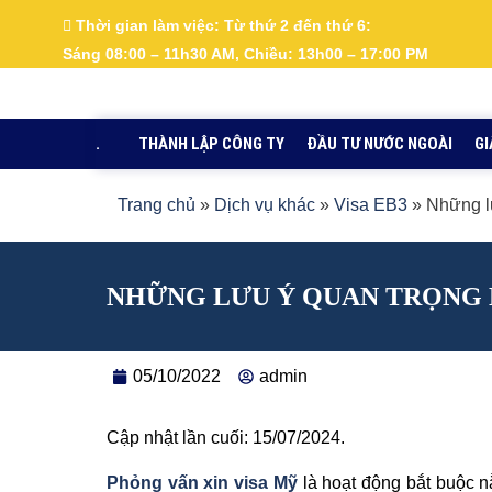
Nhảy
Thời gian làm việc:
Từ thứ 2 đến thứ 6:
tới
Sáng 08:00 – 11h30 AM, Chiều: 13h00 – 17:00 PM
nội
dung
.
THÀNH LẬP CÔNG TY
ĐẦU TƯ NƯỚC NGOÀI
GI
Trang chủ
»
Dịch vụ khác
»
Visa EB3
»
Những lư
NHỮNG LƯU Ý QUAN TRỌNG 
05/10/2022
admin
Cập nhật lần cuối: 15/07/2024.
Phỏng vấn xin visa Mỹ
là hoạt động bắt buộc n