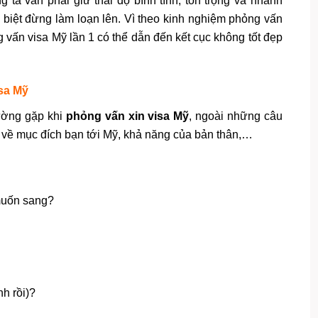
g ta vẫn phải giữ thái độ bình tĩnh, tôn trọng và nhanh
biệt đừng làm loạn lên. Vì theo k
inh nghiệm phỏng vấn
g vấn visa Mỹ lần 1 có thể dẫn đến kết cục không tốt đẹp
sa Mỹ
hường gặp khi
phỏng vấn xin visa Mỹ
, ngoài những câu
 về mục đích bạn tới Mỹ, khả năng của bản thân,…
 muốn sang?
nh rồi)?