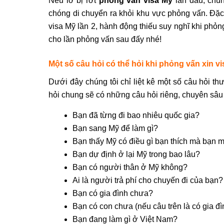
Nếu lỡ bị rớt
phỏng vấn visa Mỹ
lần đầu, chún
chóng di chuyển ra khỏi khu vực phỏng vấn. Đặc 
visa Mỹ lần 2, hành động
thiếu suy nghĩ khi phỏn
cho lần phỏng vấn sau đấy nhé!
Một số câu hỏi có thể hỏi khi
phỏng vấn xin vi
Dưới đây chúng tôi chỉ liệt kê một số câu hỏi t
hỏi chung sẽ có những câu hỏi riêng, chuyên sâu
Bạn đã từng đi bao nhiêu quốc gia?
Bạn sang Mỹ để làm gì?
Bạn thấy Mỹ có điều gì bạn thích mà bạn
Bạn dự định ở lại Mỹ trong bao lâu?
Bạn có người thân ở Mỹ không?
Ai là người trả phí cho chuyến đi của bạn?
Bạn có gia đình chưa?
Bạn có con chưa (nếu câu trên là có gia đì
Bạn đang làm gì ở Việt Nam?