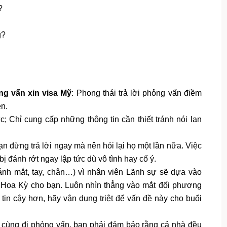
?
g?
g vấn xin visa Mỹ
: Phong thái trả lời phỏng vấn điềm
ện.
hực; Chỉ cung cấp những thông tin cần thiết tránh nói lan
n đừng trả lời ngay mà nên hỏi lại họ một lần nữa. Việc
bị đánh rớt ngay lập tức dù vô tình hay cố ý.
nh mắt, tay, chân…) vì nhân viên Lãnh sự sẽ dựa vào
hực Hoa Kỳ cho bạn. Luôn nhìn thẳng vào mắt đối phương
 tin cậy hơn, hãy vận dụng triệt để vấn đề này cho buổi
h cùng đi phỏng vấn, bạn phải đảm bảo rằng cả nhà đều