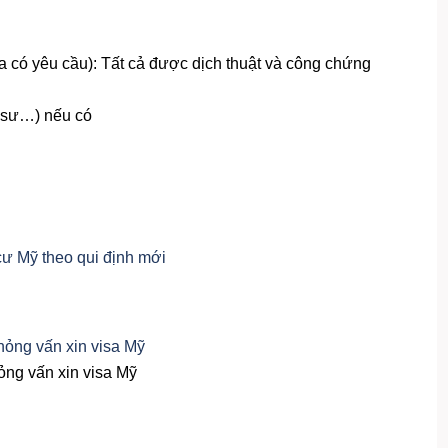
a có yêu cầu): Tất cả được dịch thuật và công chứng
o sư…) nếu có
cư Mỹ theo qui định mới
ỏng vấn xin visa Mỹ