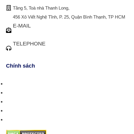
Tầng 5, Toà nhà Thanh Long,
456 Xô Viết Nghệ Tĩnh, P. 25, Quận Bình Thạnh, TP HCM
E-MAIL
tuvan@bistax.vn
TELEPHONE
(028) 3510 1088
Chính sách
Chính sách bán hàng
Chính sách giao hàng
Chính sách trả/huỷ dịch vụ
Hướng dẫn phương thức thanh toán
Chính sách bảo mật thông tin