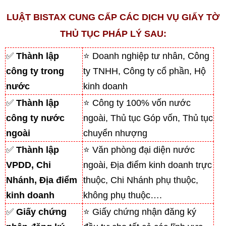
LUẬT BISTAX CUNG CẤP CÁC DỊCH VỤ GIẤY TỜ
THỦ TỤC PHÁP LÝ SAU:
✅
Thành lập
⭐ Doanh nghiệp tư nhân, Công
công ty trong
ty TNHH, Công ty cổ phần, Hộ
nước
kinh doanh
✅
Thành lập
⭐ Công ty 100% vốn nước
công ty nước
ngoài, Thủ tục Góp vốn, Thủ tục
ngoài
chuyển nhượng
✅
Thành lập
⭐ Văn phòng đại diện nước
VPDD, Chi
ngoài, Địa điểm kinh doanh trực
Nhánh, Địa điểm
thuộc, Chi Nhánh phụ thuộc,
kinh doanh
không phụ thuộc….
✅
Giấy chứng
⭐ Giấy chứng nhận đăng ký