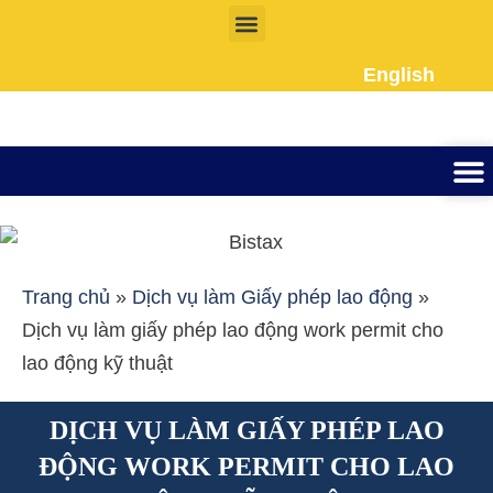
Nhảy
tới
English
nội
dung
Thành lập công ty
Đầu tư Nướ
Giấy phép la
Giấy tờ cho người 
Kế To
Dịch vụ k
Liên Hệ
Trang chủ
»
Dịch vụ làm Giấy phép lao động
»
Dịch vụ làm giấy phép lao động work permit cho
lao động kỹ thuật
DỊCH VỤ LÀM GIẤY PHÉP LAO
ĐỘNG WORK PERMIT CHO LAO