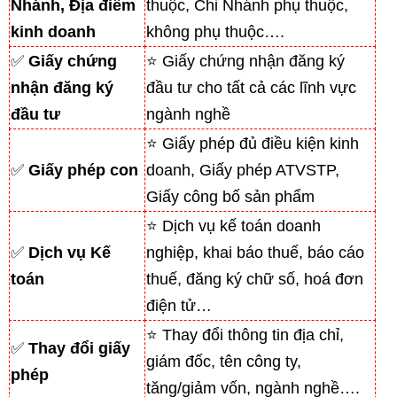
Nhánh, Địa điểm
thuộc, Chi Nhánh phụ thuộc,
kinh doanh
không phụ thuộc….
✅
Giấy chứng
⭐ Giấy chứng nhận đăng ký
nhận đăng ký
đầu tư cho tất cả các lĩnh vực
đầu tư
ngành nghề
⭐ Giấy phép đủ điều kiện kinh
✅
Giấy phép con
doanh, Giấy phép ATVSTP,
Giấy công bố sản phẩm
⭐ Dịch vụ kế toán doanh
✅
Dịch vụ Kế
nghiệp, khai báo thuế, báo cáo
toán
thuế, đăng ký chữ số, hoá đơn
điện tử…
⭐ Thay đổi thông tin địa chỉ,
✅
Thay đổi giấy
giám đốc, tên công ty,
phép
tăng/giảm vốn, ngành nghề….