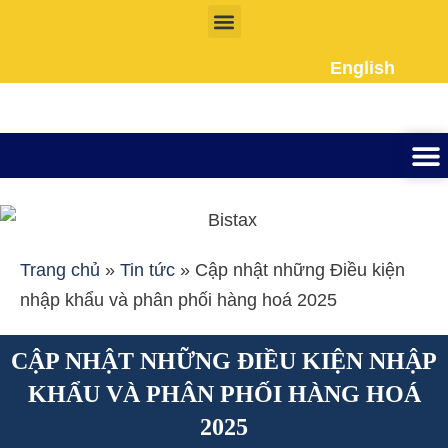
Nhảy
tới
English
nội
dung
Thành lập công ty
Đầu tư Nướ
Giấy phép la
Giấy tờ cho người 
Kế To
Dịch vụ k
Liên Hệ
Trang chủ
»
Tin tức
»
Cập nhật những Điều kiện
nhập khẩu và phân phối hàng hoá 2025
CẬP NHẬT NHỮNG ĐIỀU KIỆN NHẬP
KHẨU VÀ PHÂN PHỐI HÀNG HOÁ
2025