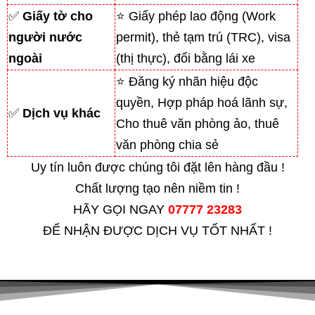
✅
Giấy tờ cho
⭐ Giấy phép lao động (Work
người nước
permit), thẻ tạm trú (TRC), visa
ngoài
(thị thực), đổi bằng lái xe
⭐ Đăng ký nhãn hiệu độc
quyền, Hợp pháp hoá lãnh sự,
✅
Dịch vụ khác
Cho thuê văn phòng ảo, thuê
văn phòng chia sẻ
Uy tín luôn được chúng tôi đặt lên hàng đầu !
Chất lượng tạo nên niềm tin !
HÃY GỌI NGAY
07777 23283
ĐỂ NHẬN ĐƯỢC DỊCH VỤ TỐT NHẤT !