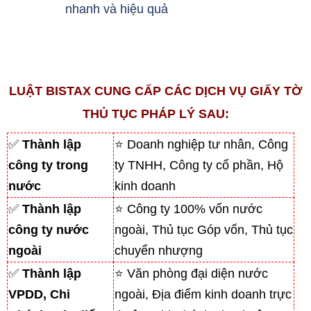
nhanh và hiệu quả
LUẬT BISTAX CUNG CẤP CÁC DỊCH VỤ GIẤY TỜ
THỦ TỤC PHÁP LÝ SAU:
✅
Thành lập
⭐ Doanh nghiệp tư nhân, Công
công ty trong
ty TNHH, Công ty cổ phần, Hộ
nước
kinh doanh
✅
Thành lập
⭐ Công ty 100% vốn nước
công ty nước
ngoài, Thủ tục Góp vốn, Thủ tục
ngoài
chuyển nhượng
✅
Thành lập
⭐ Văn phòng đại diện nước
VPDD, Chi
ngoài, Địa điểm kinh doanh trực