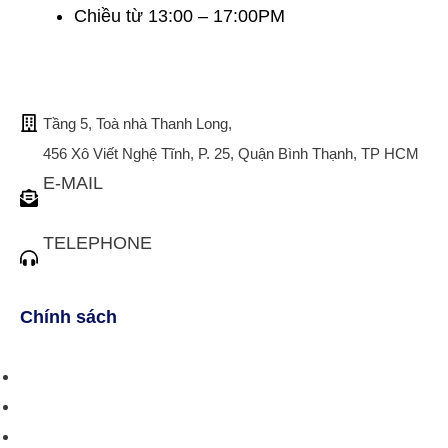
Chiều từ 13:00 – 17:00PM
TRỤ SỞ CHÍNH
Tầng 5, Toà nhà Thanh Long,
456 Xô Viết Nghệ Tĩnh, P. 25, Quận Bình Thạnh, TP HCM
E-MAIL
tuvan@bistax.vn
TELEPHONE
(028) 3510 1088
Chính sách
Chính sách bán hàng
Chính sách giao hàng
Chính sách trả/huỷ dịch vụ