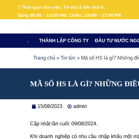
Nhảy
Thời gian làm việc:
Từ thứ 2 đến thứ 6:
tới
Sáng 08:00 – 11h30 AM, Chiều: 13h00 – 17:00 PM
nội
dung
.
THÀNH LẬP CÔNG TY
ĐẦU TƯ NƯỚC NG
Trang chủ
»
Tin tức
»
Mã số HS là gì? Những đi
MÃ SỐ HS LÀ GÌ? NHỮNG ĐIỀ
15/08/2023
admin
Cập nhật lần cuối: 09/08/2024.
Khi doanh nghiệp có nhu cầu nhập khẩu một mặ