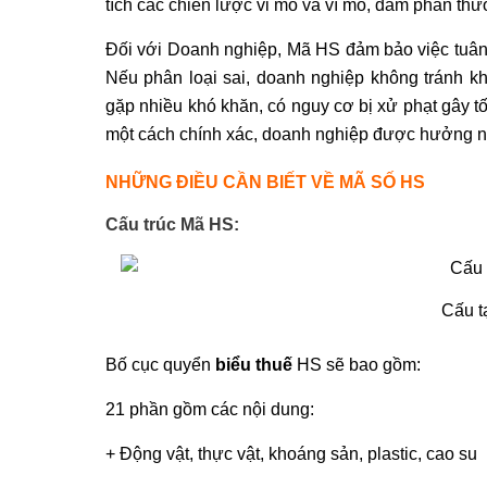
tích các chiến lược vi mô và vĩ mô, đàm phán thư
Đối với Doanh nghiệp, Mã HS đảm bảo việc tuân 
Nếu phân loại sai, doanh nghiệp không tránh khỏ
gặp nhiều khó khăn, có nguy cơ bị xử phạt gây t
một cách chính xác, doanh nghiệp được hưởng nh
NHỮNG ĐIỀU CẦN BIẾT VỀ MÃ SỐ HS
Cấu trúc Mã HS:
Cấu t
Bố cục quyển
biểu thuế
HS sẽ bao gồm:
21 phần gồm các nội dung:
+ Động vật, thực vật, khoáng sản, plastic, cao su