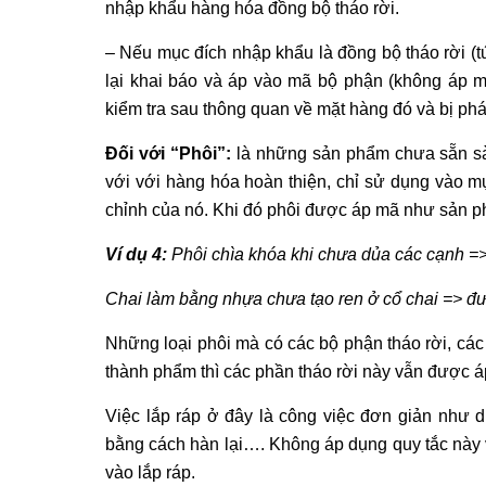
nhập khẩu hàng hóa đồng bộ tháo rời.
– Nếu mục đích nhập khẩu là đồng bộ tháo rời (
lại khai báo và áp vào mã bộ phận (không áp 
kiểm tra sau thông quan về mặt hàng đó và bị phá
Đối với “Phôi”:
là những sản phẩm chưa sẵn sà
với với hàng hóa hoàn thiện, chỉ sử dụng vào m
chỉnh của nó. Khi đó phôi được áp mã như sản p
Ví dụ 4:
Phôi chìa khóa khi chưa dủa các cạnh =>
Chai làm bằng nhựa chưa tạo ren ở cổ chai => đư
Những loại phôi mà có các bộ phận tháo rời, các
thành phẩm thì các phần tháo rời này vẫn được 
Việc lắp ráp ở đây là công việc đơn giản như d
bằng cách hàn lại…. Không áp dụng quy tắc này 
vào lắp ráp.