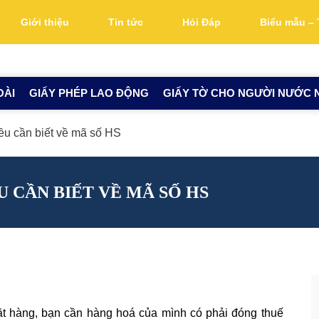
Giới thiệu
Tin tức
Hỏi Đáp
Biểu mẫu – 
OÀI
GIẤY PHÉP LAO ĐỘNG
GIẤY TỜ CHO NGƯỜI NƯỚC 
ều cần biết về mã số HS
U CẦN BIẾT VỀ MÃ SỐ HS
t hàng, bạn cần hàng hoá của mình có phải đóng thuế