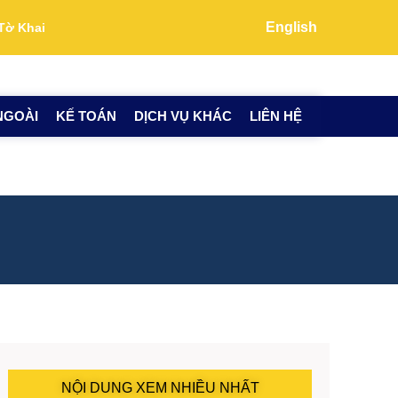
English
Tờ Khai
NGOÀI
KẾ TOÁN
DỊCH VỤ KHÁC
LIÊN HỆ
NỘI DUNG XEM NHIỀU NHẤT