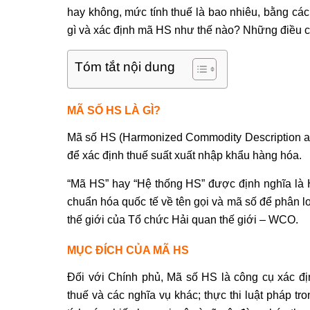
hay không, mức tính thuế là bao nhiêu, bằng cá
gì và xác định mã HS như thế nào? Những điều c
Tóm tắt nội dung
MÃ SỐ HS LÀ GÌ?
Mã số HS (Harmonized Commodity Description an
để xác định thuế suất xuất nhập khẩu hàng hóa.
“Mã HS” hay “Hệ thống HS” được định nghĩa là 
chuẩn hóa quốc tế về tên gọi và mã số để phân 
thế giới của Tổ chức Hải quan thế giới – WCO.
MỤC ĐÍCH CỦA MÃ HS
Đối với Chính phủ, Mã số HS là công cụ xác đị
thuế và các nghĩa vụ khác; thực thi luật pháp t