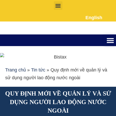
Nhảy
tới
English
nội
dung
Thành lập công ty
Đầu tư Nướ
Giấy phép la
Giấy tờ cho người 
Kế To
Dịch vụ k
Liên Hệ
Trang chủ
»
Tin tức
»
Quy định mới về quản lý và
sử dụng người lao động nước ngoài
QUY ĐỊNH MỚI VỀ QUẢN LÝ VÀ SỬ
DỤNG NGƯỜI LAO ĐỘNG NƯỚC
NGOÀI