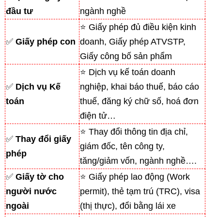
đầu tư
ngành nghề
⭐ Giấy phép đủ điều kiện kinh
✅
Giấy phép con
doanh, Giấy phép ATVSTP,
Giấy công bố sản phẩm
⭐ Dịch vụ kế toán doanh
✅
Dịch vụ Kế
nghiệp, khai báo thuế, báo cáo
toán
thuế, đăng ký chữ số, hoá đơn
điện tử…
⭐ Thay đổi thông tin địa chỉ,
✅
Thay đổi giấy
giám đốc, tên công ty,
phép
tăng/giảm vốn, ngành nghề….
✅
Giấy tờ cho
⭐ Giấy phép lao động (Work
người nước
permit), thẻ tạm trú (TRC), visa
ngoài
(thị thực), đổi bằng lái xe