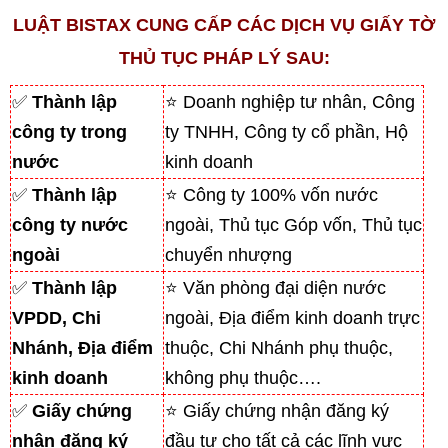
LUẬT BISTAX CUNG CẤP CÁC DỊCH VỤ GIẤY TỜ
THỦ TỤC PHÁP LÝ SAU:
✅
Thành lập
⭐ Doanh nghiệp tư nhân, Công
công ty trong
ty TNHH, Công ty cổ phần, Hộ
nước
kinh doanh
✅
Thành lập
⭐ Công ty 100% vốn nước
công ty nước
ngoài, Thủ tục Góp vốn, Thủ tục
ngoài
chuyển nhượng
✅
Thành lập
⭐ Văn phòng đại diện nước
VPDD, Chi
ngoài, Địa điểm kinh doanh trực
Nhánh, Địa điểm
thuộc, Chi Nhánh phụ thuộc,
kinh doanh
không phụ thuộc….
✅
Giấy chứng
⭐ Giấy chứng nhận đăng ký
nhận đăng ký
đầu tư cho tất cả các lĩnh vực