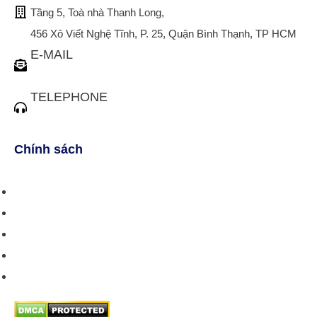
Tầng 5, Toà nhà Thanh Long,
456 Xô Viết Nghệ Tĩnh, P. 25, Quận Bình Thạnh, TP HCM
E-MAIL
tuvan@bistax.vn
TELEPHONE
(028) 3510 1088
Chính sách
Chính sách bán hàng
Chính sách giao hàng
Chính sách trả/huỷ dịch vụ
Hướng dẫn phương thức thanh toán
Chính sách bảo mật thông tin