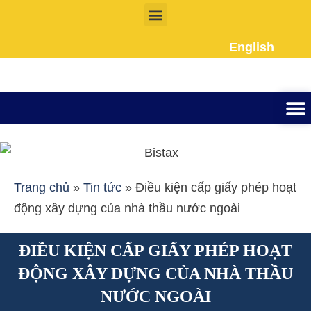
Nhảy
tới
English
nội
dung
Thành lập công ty
Đầu tư Nướ
Giấy phép la
Giấy tờ cho người 
Kế To
Dịch vụ k
Liên Hệ
Trang chủ
»
Tin tức
»
Điều kiện cấp giấy phép hoạt
động xây dựng của nhà thầu nước ngoài
ĐIỀU KIỆN CẤP GIẤY PHÉP HOẠT
ĐỘNG XÂY DỰNG CỦA NHÀ THẦU
NƯỚC NGOÀI