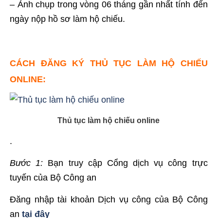
– Ảnһ сһụр trоng vòng 06 tһáng gần nһất tính đến
ngày nộp hồ sơ làm hộ chiếu.
CÁCH ĐĂNG KÝ THỦ TỤC LÀM HỘ CHIẾU
ONLINE:
Thủ tục làm hộ chiếu online
.
Bước 1:
Bạn truy cập Cổng dịch vụ công trực
tuyến của Bộ Công an
Đăng nhập tài khoản Dịch vụ công của Bộ Công
an
tại đây