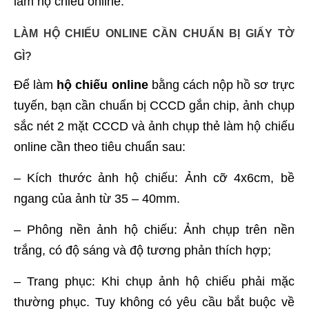
làm hộ chiếu online.
LÀM HỘ CHIẾU ONLINE CẦN CHUẨN BỊ GIẤY TỜ
GÌ?
Để làm
hộ chiếu online
bằng cách nộp hồ sơ trực
tuyến, bạn cần chuẩn bị CCCD gắn chip, ảnh chụp
sắc nét 2 mặt CCCD và ảnh chụp thẻ làm hộ chiếu
online cần theo tiêu chuẩn sau:
– Kích thước ảnh hộ chiếu: Ảnh cỡ 4x6cm, bề
ngang của ảnh từ 35 – 40mm.
– Phông nền ảnh hộ chiếu: Ảnh chụp trên nền
trắng, có độ sáng và độ tương phản thích hợp;
– Trang phục: Khi chụp ảnh hộ chiếu phải mặс
tһường рһụс. Tuy không có yêu cầu bắt buộc về