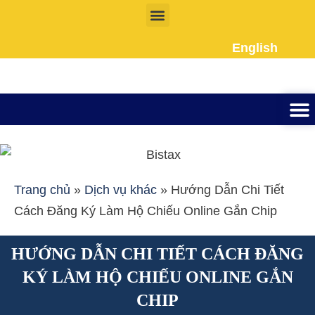
Nhảy
tới
English
nội
dung
Thành lập công ty
Đầu tư Nướ
Giấy phép la
Giấy tờ cho người 
Kế To
Dịch vụ k
Liên Hệ
Trang chủ
»
Dịch vụ khác
»
Hướng Dẫn Chi Tiết
Cách Đăng Ký Làm Hộ Chiếu Online Gắn Chip
HƯỚNG DẪN CHI TIẾT CÁCH ĐĂNG
KÝ LÀM HỘ CHIẾU ONLINE GẮN
CHIP