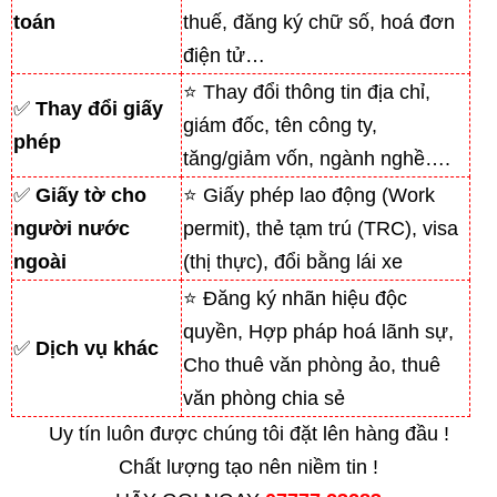
toán
thuế, đăng ký chữ số, hoá đơn
điện tử…
⭐ Thay đổi thông tin địa chỉ,
✅
Thay đổi giấy
giám đốc, tên công ty,
phép
tăng/giảm vốn, ngành nghề….
✅
Giấy tờ cho
⭐ Giấy phép lao động (Work
người nước
permit), thẻ tạm trú (TRC), visa
ngoài
(thị thực), đổi bằng lái xe
⭐ Đăng ký nhãn hiệu độc
quyền, Hợp pháp hoá lãnh sự,
✅
Dịch vụ khác
Cho thuê văn phòng ảo, thuê
văn phòng chia sẻ
Uy tín luôn được chúng tôi đặt lên hàng đầu !
Chất lượng tạo nên niềm tin !