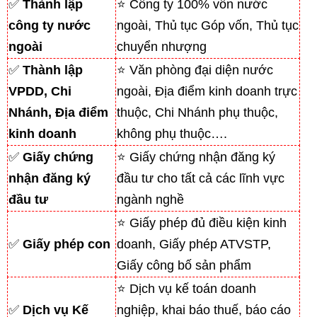
✅
Thành lập
⭐ Công ty 100% vốn nước
công ty nước
ngoài, Thủ tục Góp vốn, Thủ tục
ngoài
chuyển nhượng
✅
Thành lập
⭐ Văn phòng đại diện nước
VPDD, Chi
ngoài, Địa điểm kinh doanh trực
Nhánh, Địa điểm
thuộc, Chi Nhánh phụ thuộc,
kinh doanh
không phụ thuộc….
✅
Giấy chứng
⭐ Giấy chứng nhận đăng ký
nhận đăng ký
đầu tư cho tất cả các lĩnh vực
đầu tư
ngành nghề
⭐ Giấy phép đủ điều kiện kinh
✅
Giấy phép con
doanh, Giấy phép ATVSTP,
Giấy công bố sản phẩm
⭐ Dịch vụ kế toán doanh
✅
Dịch vụ Kế
nghiệp, khai báo thuế, báo cáo