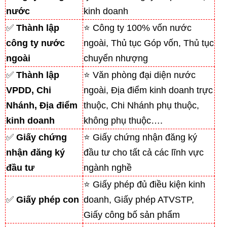
nước
kinh doanh
✅
Thành lập
⭐ Công ty 100% vốn nước
công ty nước
ngoài, Thủ tục Góp vốn, Thủ tục
ngoài
chuyển nhượng
✅
Thành lập
⭐ Văn phòng đại diện nước
VPDD, Chi
ngoài, Địa điểm kinh doanh trực
Nhánh, Địa điểm
thuộc, Chi Nhánh phụ thuộc,
kinh doanh
không phụ thuộc….
✅
Giấy chứng
⭐ Giấy chứng nhận đăng ký
nhận đăng ký
đầu tư cho tất cả các lĩnh vực
đầu tư
ngành nghề
⭐ Giấy phép đủ điều kiện kinh
✅
Giấy phép con
doanh, Giấy phép ATVSTP,
Giấy công bố sản phẩm