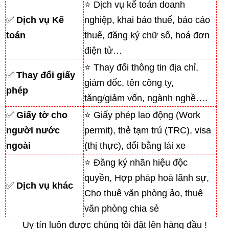
⭐ Dịch vụ kế toán doanh
✅
Dịch vụ Kế
nghiệp, khai báo thuế, báo cáo
toán
thuế, đăng ký chữ số, hoá đơn
điện tử…
⭐ Thay đổi thông tin địa chỉ,
✅
Thay đổi giấy
giám đốc, tên công ty,
phép
tăng/giảm vốn, ngành nghề….
✅
Giấy tờ cho
⭐ Giấy phép lao động (Work
người nước
permit), thẻ tạm trú (TRC), visa
ngoài
(thị thực), đổi bằng lái xe
⭐ Đăng ký nhãn hiệu độc
quyền, Hợp pháp hoá lãnh sự,
✅
Dịch vụ khác
Cho thuê văn phòng ảo, thuê
văn phòng chia sẻ
Uy tín luôn được chúng tôi đặt lên hàng đầu !