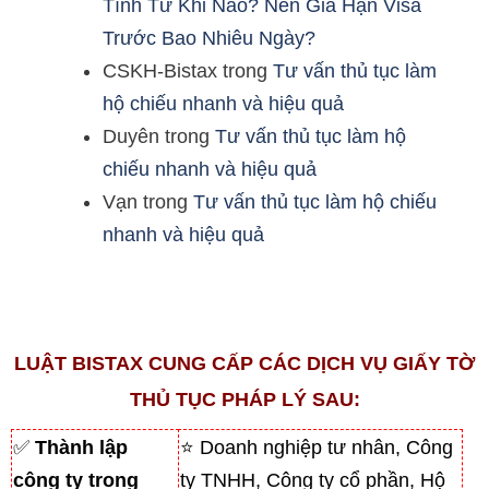
Tính Từ Khi Nào? Nên Gia Hạn Visa
Trước Bao Nhiêu Ngày?
CSKH-Bistax
trong
Tư vấn thủ tục làm
hộ chiếu nhanh và hiệu quả
Duyên
trong
Tư vấn thủ tục làm hộ
chiếu nhanh và hiệu quả
Vạn
trong
Tư vấn thủ tục làm hộ chiếu
nhanh và hiệu quả
LUẬT BISTAX CUNG CẤP CÁC DỊCH VỤ GIẤY TỜ
THỦ TỤC PHÁP LÝ SAU:
✅
Thành lập
⭐ Doanh nghiệp tư nhân, Công
công ty trong
ty TNHH, Công ty cổ phần, Hộ