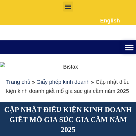
Nhảy
tới
English
nội
dung
Thành lập công ty
Đầu tư Nướ
Giấy phép la
Giấy tờ cho người 
Kế To
Dịch vụ k
Liên Hệ
Trang chủ
»
Giấy phép kinh doanh
»
Cập nhật điều
kiện kinh doanh giết mổ gia súc gia cầm năm 2025
CẬP NHẬT ĐIỀU KIỆN KINH DOANH
GIẾT MỔ GIA SÚC GIA CẦM NĂM
2025