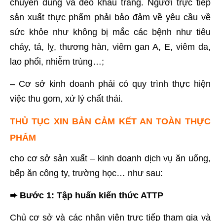
chuyên dùng và đeo khẩu trang. Người trực tiếp
sản xuất thực phẩm phải bảo đảm về yêu cầu về
sức khỏe như không bị mắc các bệnh như tiêu
chảy, tả, lỵ, thương hàn, viêm gan A, E, viêm da,
lao phổi, nhiễm trùng…;
– Cơ sở kinh doanh phải có quy trình thực hiện
việc thu gom, xử lý chất thải.
THỦ TỤC XIN BẢN CẢM KẾT AN TOÀN THỰC
PHẨM
cho cơ sở sản xuất – kinh doanh dịch vụ ăn uống,
bếp ăn công ty, trường học… như sau:
➨ Bước 1: Tập huấn kiến thức ATTP
Chủ cơ sở và các nhân viên trực tiếp tham gia và