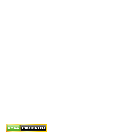
E-MAIL
tuvan@bistax.vn
TELEPHONE
(028) 3510 1088
Chính sách
Chính sách bán hàng
Chính sách giao hàng
Chính sách trả/huỷ dịch vụ
Hướng dẫn phương thức thanh toán
Chính sách bảo mật thông tin