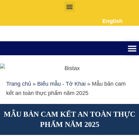
Nhảy
tới
English
nội
dung
Thành lập công ty
Đầu tư Nư
Giấy phép la
Giấy tờ cho người
Kế To
Dịch vụ 
Liên Hệ
Trang chủ
»
Biểu mẫu - Tờ Khai
»
Mẫu bản cam
kết an toàn thực phẩm năm 2025
MẪU BẢN CAM KẾT AN TOÀN THỰC
PHẨM NĂM 2025