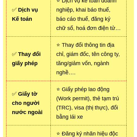
⭐ Dịch vụ kế toán doanh
✅
Dịch vụ
nghiệp, khai báo thuế,
Kế toán
báo cáo thuế, đăng ký
chữ số, hoá đơn điện tử…
⭐ Thay đổi thông tin địa
✅
Thay đổi
chỉ, giám đốc, tên công ty,
giấy phép
tăng/giảm vốn, ngành
nghề….
⭐ Giấy phép lao động
✅
Giấy tờ
(Work permit), thẻ tạm trú
cho người
(TRC), visa (thị thực), đổi
nước ngoài
bằng lái xe
⭐ Đăng ký nhãn hiệu độc