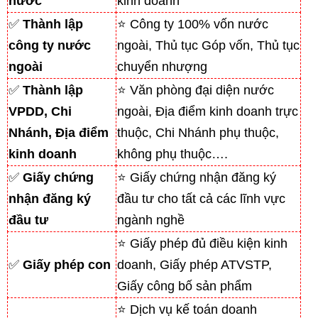
nước
kinh doanh
✅
Thành lập
⭐ Công ty 100% vốn nước
công ty nước
ngoài, Thủ tục Góp vốn, Thủ tục
ngoài
chuyển nhượng
✅
Thành lập
⭐ Văn phòng đại diện nước
VPDD, Chi
ngoài, Địa điểm kinh doanh trực
Nhánh, Địa điểm
thuộc, Chi Nhánh phụ thuộc,
kinh doanh
không phụ thuộc….
✅
Giấy chứng
⭐ Giấy chứng nhận đăng ký
nhận đăng ký
đầu tư cho tất cả các lĩnh vực
đầu tư
ngành nghề
⭐ Giấy phép đủ điều kiện kinh
✅
Giấy phép con
doanh, Giấy phép ATVSTP,
Giấy công bố sản phẩm
⭐ Dịch vụ kế toán doanh