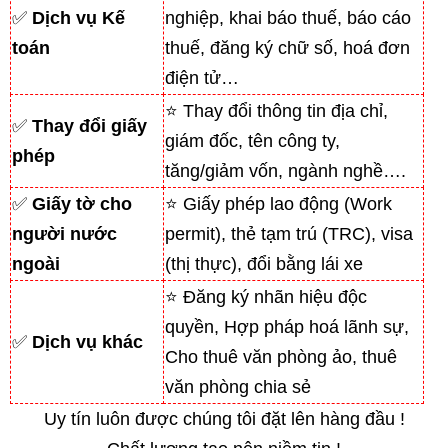
✅
Dịch vụ Kế
nghiệp, khai báo thuế, báo cáo
toán
thuế, đăng ký chữ số, hoá đơn
điện tử…
⭐ Thay đổi thông tin địa chỉ,
✅
Thay đổi giấy
giám đốc, tên công ty,
phép
tăng/giảm vốn, ngành nghề….
✅
Giấy tờ cho
⭐ Giấy phép lao động (Work
người nước
permit), thẻ tạm trú (TRC), visa
ngoài
(thị thực), đổi bằng lái xe
⭐ Đăng ký nhãn hiệu độc
quyền, Hợp pháp hoá lãnh sự,
✅
Dịch vụ khác
Cho thuê văn phòng ảo, thuê
văn phòng chia sẻ
Uy tín luôn được chúng tôi đặt lên hàng đầu !