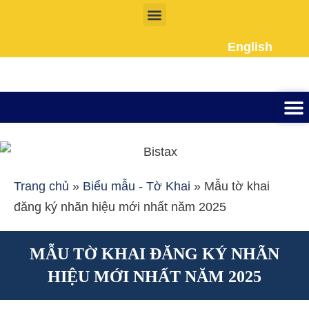
Nhảy
tới
English
nội
dung
Thành lập công ty
Đầu tư Nướ
Giấy phép la
Giấy tờ cho người 
Kế To
Dịch vụ k
Liên Hệ
Trang chủ
»
Biểu mẫu - Tờ Khai
»
Mẫu tờ khai
đăng ký nhãn hiệu mới nhất năm 2025
MẪU TỜ KHAI ĐĂNG KÝ NHÃN
HIỆU MỚI NHẤT NĂM 2025