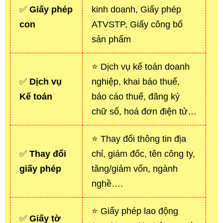
✅
Giấy phép
kinh doanh, Giấy phép
con
ATVSTP, Giấy công bố
sản phẩm
⭐ Dịch vụ kế toán doanh
✅
Dịch vụ
nghiệp, khai báo thuế,
Kế toán
báo cáo thuế, đăng ký
chữ số, hoá đơn điện tử…
⭐ Thay đổi thông tin địa
✅
Thay đổi
chỉ, giám đốc, tên công ty,
giấy phép
tăng/giảm vốn, ngành
nghề….
⭐ Giấy phép lao động
✅
Giấy tờ