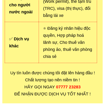
(Work permit), thẻ tạm trú
cho người
(TRC), visa (thị thực), đổi
nước ngoài
bằng lái xe
⭐ Đăng ký nhãn hiệu độc
quyền, Hợp pháp hoá
✅
Dịch vụ
lãnh sự, Cho thuê văn
khác
phòng ảo, thuê văn phòng
chia sẻ
Uy tín luôn được chúng tôi đặt lên hàng đầu !
Chất lượng tạo nên niềm tin !
HÃY GỌI NGAY
07777 23283
ĐỂ NHẬN ĐƯỢC DỊCH VỤ TỐT NHẤT !