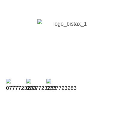
CÔNG TY TNHH LUẬT BISTAX
Chúng tôi đồng hành cùng doanh nghiệp
của bạn trong suốt quá trình kinh doanh.
Thời gian làm việc từ thứ 2 đến thứ 6:
Sáng từ 08:00AM – 11:30AM
Chiều từ 13:00 – 17:00PM