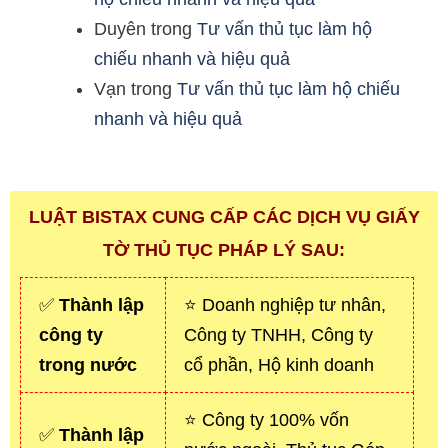
Duyên
trong
Tư vấn thủ tục làm hộ
chiếu nhanh và hiệu quả
Vạn
trong
Tư vấn thủ tục làm hộ chiếu
nhanh và hiệu quả
LUẬT BISTAX CUNG CẤP CÁC DỊCH VỤ GIẤY
TỜ THỦ TỤC PHÁP LÝ SAU:
✅
Thành lập
⭐ Doanh nghiệp tư nhân,
công ty
Công ty TNHH, Công ty
trong nước
cổ phần, Hộ kinh doanh
⭐ Công ty 100% vốn
✅
Thành lập