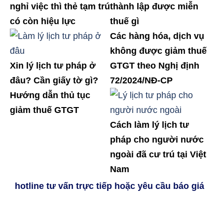
nghỉ việc thì thẻ tạm trú
thành lập được miễn
có còn hiệu lực
thuế gì
Các hàng hóa, dịch vụ
không được giảm thuế
Xin lý lịch tư pháp ở
GTGT theo Nghị định
đâu? Cần giấy tờ gì?
72/2024/NĐ-CP
Hướng dẫn thủ tục
giảm thuế GTGT
Cách làm lý lịch tư
pháp cho người nước
ngoài đã cư trú tại Việt
Nam
hotline tư vấn trực tiếp hoặc yêu cầu báo giá