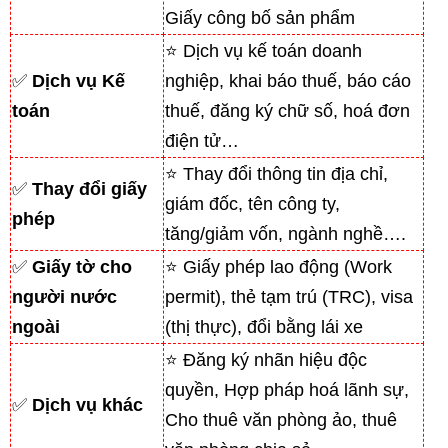
Giấy công bố sản phẩm
⭐ Dịch vụ kế toán doanh
✅
Dịch vụ Kế
nghiệp, khai báo thuế, báo cáo
toán
thuế, đăng ký chữ số, hoá đơn
điện tử…
⭐ Thay đổi thông tin địa chỉ,
✅
Thay đổi giấy
giám đốc, tên công ty,
phép
tăng/giảm vốn, ngành nghề….
✅
Giấy tờ cho
⭐ Giấy phép lao động (Work
người nước
permit), thẻ tạm trú (TRC), visa
ngoài
(thị thực), đổi bằng lái xe
⭐ Đăng ký nhãn hiệu độc
quyền, Hợp pháp hoá lãnh sự,
✅
Dịch vụ khác
Cho thuê văn phòng ảo, thuê