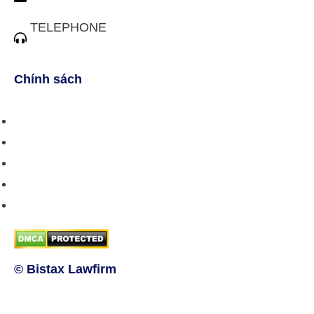
tuvan@bistax.vn
TELEPHONE
(028) 3510 1088
Chính sách
Chính sách bán hàng
Chính sách giao hàng
Chính sách trả/huỷ dịch vụ
Hướng dẫn phương thức thanh toán
Chính sách bảo mật thông tin
© Bistax Lawfirm