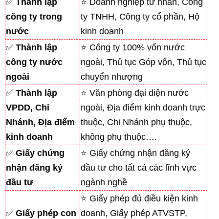
✅
Thành lập
⭐ Doanh nghiệp tư nhân, Công
công ty trong
ty TNHH, Công ty cổ phần, Hộ
nước
kinh doanh
✅
Thành lập
⭐ Công ty 100% vốn nước
công ty nước
ngoài, Thủ tục Góp vốn, Thủ tục
ngoài
chuyển nhượng
✅
Thành lập
⭐ Văn phòng đại diện nước
VPDD, Chi
ngoài, Địa điểm kinh doanh trực
Nhánh, Địa điểm
thuộc, Chi Nhánh phụ thuộc,
kinh doanh
không phụ thuộc….
✅
Giấy chứng
⭐ Giấy chứng nhận đăng ký
nhận đăng ký
đầu tư cho tất cả các lĩnh vực
đầu tư
ngành nghề
⭐ Giấy phép đủ điều kiện kinh
✅
Giấy phép con
doanh, Giấy phép ATVSTP,