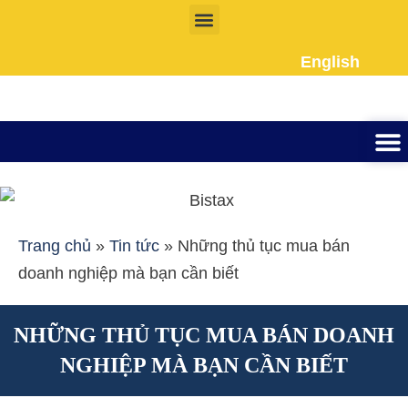
Nhảy
tới
English
nội
dung
Thành lập công ty
Đầu tư Nướ
Giấy phép la
Giấy tờ cho người 
Kế To
Dịch vụ k
Liên Hệ
Trang chủ
»
Tin tức
»
Những thủ tục mua bán
doanh nghiệp mà bạn cần biết
NHỮNG THỦ TỤC MUA BÁN DOANH
NGHIỆP MÀ BẠN CẦN BIẾT