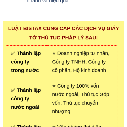
nhanh và hiệu quả
LUẬT BISTAX CUNG CẤP CÁC DỊCH VỤ GIẤY
TỜ THỦ TỤC PHÁP LÝ SAU:
✅
Thành lập
⭐ Doanh nghiệp tư nhân,
công ty
Công ty TNHH, Công ty
trong nước
cổ phần, Hộ kinh doanh
⭐ Công ty 100% vốn
✅
Thành lập
nước ngoài, Thủ tục Góp
công ty
vốn, Thủ tục chuyển
nước ngoài
nhượng