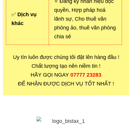
⭐ Đăng ký nhãn hiệu độc
quyền, Hợp pháp hoá
✅
Dịch vụ
lãnh sự, Cho thuê văn
khác
phòng ảo, thuê văn phòng
chia sẻ
Uy tín luôn được chúng tôi đặt lên hàng đầu !
Chất lượng tạo nên niềm tin !
HÃY GỌI NGAY
07777 23283
ĐỂ NHẬN ĐƯỢC DỊCH VỤ TỐT NHẤT !