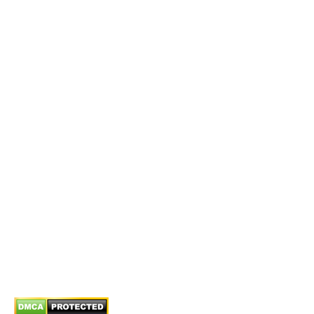
TP HCM
E-MAIL
tuvan@bistax.vn
TELEPHONE
(028) 3510 1088
Chính sách
Chính sách bán hàng
Chính sách giao hàng
Chính sách trả/huỷ dịch vụ
Hướng dẫn phương thức thanh toán
Chính sách bảo mật thông tin