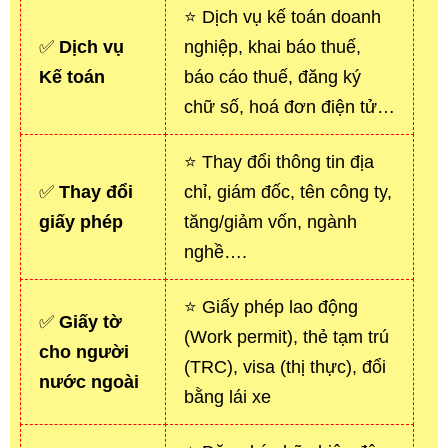
⭐ Dịch vụ kế toán doanh
✅
Dịch vụ
nghiệp, khai báo thuế,
Kế toán
báo cáo thuế, đăng ký
chữ số, hoá đơn điện tử…
⭐ Thay đổi thông tin địa
✅
Thay đổi
chỉ, giám đốc, tên công ty,
giấy phép
tăng/giảm vốn, ngành
nghề….
⭐ Giấy phép lao động
✅
Giấy tờ
(Work permit), thẻ tạm trú
cho người
(TRC), visa (thị thực), đổi
nước ngoài
bằng lái xe