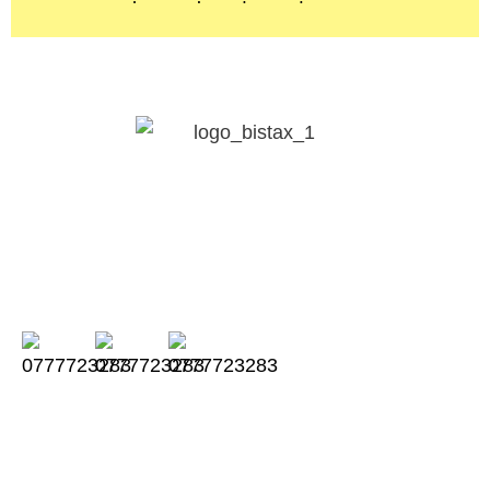
CÔNG TY TNHH LUẬT BISTAX
Chúng tôi đồng hành cùng doanh nghiệp
của bạn trong suốt quá trình kinh doanh.
Thời gian làm việc từ thứ 2 đến thứ 6:
Sáng từ 08:00AM – 11:30AM
Chiều từ 13:00 – 17:00PM