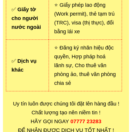
⭐ Giấy phép lao động
✅
Giấy tờ
(Work permit), thẻ tạm trú
cho người
(TRC), visa (thị thực), đổi
nước ngoài
bằng lái xe
⭐ Đăng ký nhãn hiệu độc
quyền, Hợp pháp hoá
✅
Dịch vụ
lãnh sự, Cho thuê văn
khác
phòng ảo, thuê văn phòng
chia sẻ
Uy tín luôn được chúng tôi đặt lên hàng đầu !
Chất lượng tạo nên niềm tin !
HÃY GỌI NGAY
07777 23283
ĐỂ NHẬN ĐƯỢC DỊCH VỤ TỐT NHẤT !