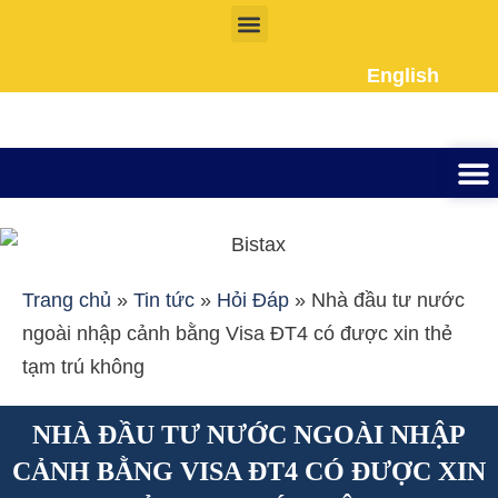
Nhảy
tới
English
nội
dung
Thành lập công ty
Đầu tư Nư
Giấy phép la
Giấy tờ cho người
Kế To
Dịch vụ 
Liên Hệ
Trang chủ
»
Tin tức
»
Hỏi Đáp
»
Nhà đầu tư nước
ngoài nhập cảnh bằng Visa ĐT4 có được xin thẻ
tạm trú không
NHÀ ĐẦU TƯ NƯỚC NGOÀI NHẬP
CẢNH BẰNG VISA ĐT4 CÓ ĐƯỢC XIN