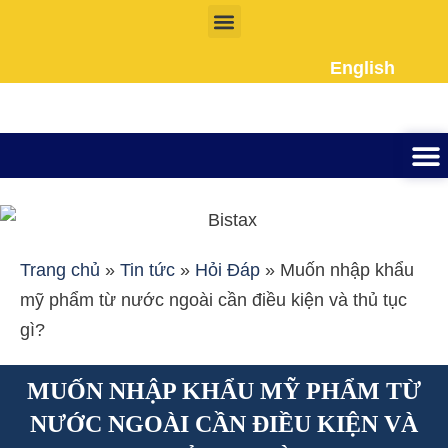
Nhảy
tới
English
nội
dung
Thành lập công ty
Đầu tư Nướ
Giấy phép la
Giấy tờ cho người 
Kế To
Dịch vụ k
Liên Hệ
Trang chủ
»
Tin tức
»
Hỏi Đáp
»
Muốn nhập khẩu
mỹ phẩm từ nước ngoài cần điều kiện và thủ tục
gì?
MUỐN NHẬP KHẨU MỸ PHẨM TỪ
NƯỚC NGOÀI CẦN ĐIỀU KIỆN VÀ