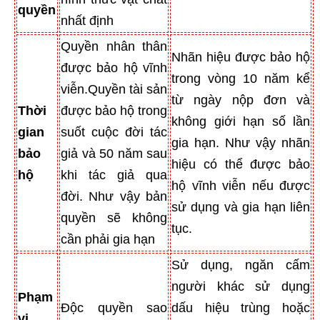
quyền
nhất định
Quyền nhân thân
Nhãn hiệu được bảo hộ
được bảo hộ vĩnh
trong vòng 10 năm kể
viễn.Quyền tài sản
từ ngày nộp đơn và
Thời
được bảo hộ trong
không giới hạn số lần
gian
suốt cuộc đời tác
gia hạn. Như vậy nhãn
bảo
giả và 50 năm sau
hiệu có thể được bảo
hộ
khi tác giả qua
hộ vĩnh viễn nếu được
đời. Như vậy bản
sử dụng và gia hạn liên
quyền sẽ không
tục.
cần phải gia hạn
Sử dụng, ngăn cấm
người khác sử dụng
Phạm
Độc quyền sao
dấu hiệu trùng hoặc
vi