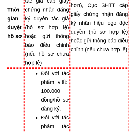
tác giả cấp giấy
hơn), Cục SHTT cấp
Thời
chứng nhận đăng
giấy chứng nhận đăng
gian
ký quyền tác giả
ký nhãn hiệu logo độc
duyệt
(hồ sơ hợp lệ)
quyền (hồ sơ hợp lệ)
hồ sơ
hoặc gửi thông
hoặc gửi thông báo điều
báo điều chỉnh
chỉnh (nếu chưa hợp lệ)
(nếu hồ sơ chưa
hợp lệ)
Đối với tác
phẩm viết:
100.000
đồng/hồ sơ
đăng ký.
Đối với tác
phẩm tác