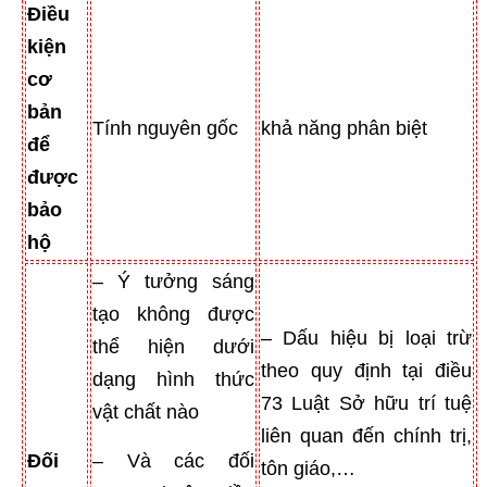
Điều
kiện
cơ
bản
Tính nguyên gốc
khả năng phân biệt
để
được
bảo
hộ
– Ý tưởng sáng
tạo không được
– Dấu hiệu bị loại trừ
thể hiện dưới
theo quy định tại điều
dạng hình thức
73 Luật Sở hữu trí tuệ
vật chất nào
liên quan đến chính trị,
Đối
– Và các đối
tôn giáo,…