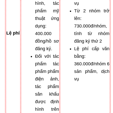
hình, tác
vụ
phẩm mỹ
Từ 2 nhóm trở
thuật ứng
lên:
dụng:
730.000đ/nhóm,
Lệ phí
400.000
tính từ nhóm
đồng/hồ sơ
đăng ký thứ 2
đăng ký.
Lệ phí cấp văn
Đối với tác
bằng:
phẩm tác
360.000đ/nhóm 6
phẩm phẩm
sản phẩm, dịch
điện ảnh,
vụ
tác phẩm
sân khấu
được định
hình trên