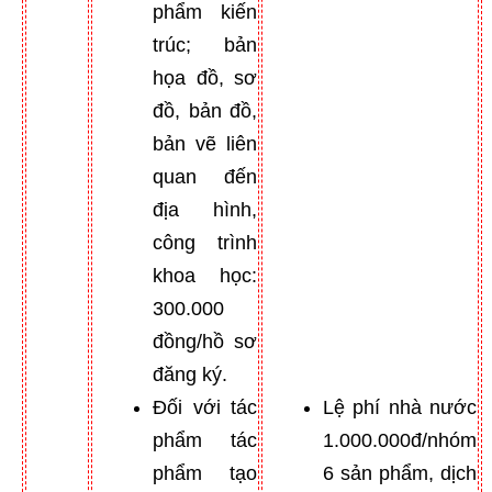
phẩm kiến
trúc; bản
họa đồ, sơ
đồ, bản đồ,
bản vẽ liên
quan đến
địa hình,
công trình
khoa học:
300.000
đồng/hồ sơ
đăng ký.
Đối với tác
Lệ phí nhà nước
phẩm tác
1.000.000đ/nhóm
phẩm tạo
6 sản phẩm, dịch