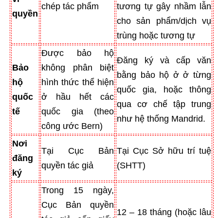
chép tác phẩm
tương tự gây nhầm lẫn
quyền
cho sản phẩm/dịch vụ
trùng hoặc tương tự
Được bảo hộ
Đăng ký và cấp văn
Bảo
không phân biệt
bằng bảo hộ ở ở từng
hộ
hình thức thể hiện
quốc gia, hoặc thông
quốc
ở hầu hết các
qua cơ chế tập trung
tế
quốc gia (theo
như hệ thống Mandrid.
công ước Bern)
Nơi
Tại Cục Bản
Tại Cục Sở hữu trí tuệ
đăng
quyền tác giả
(SHTT)
ký
Trong 15 ngày,
Cục Bản quyền
12 – 18 tháng (hoặc lâu