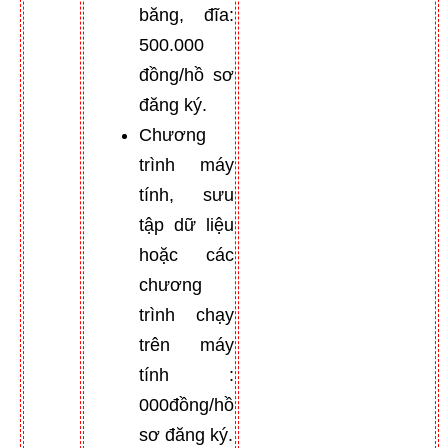
băng, đĩa:
500.000
đồng/hồ sơ
đăng ký.
Chương
trình máy
tính, sưu
tập dữ liệu
hoặc các
chương
trình chạy
trên máy
tính :
000đồng/hồ
sơ đăng ký.