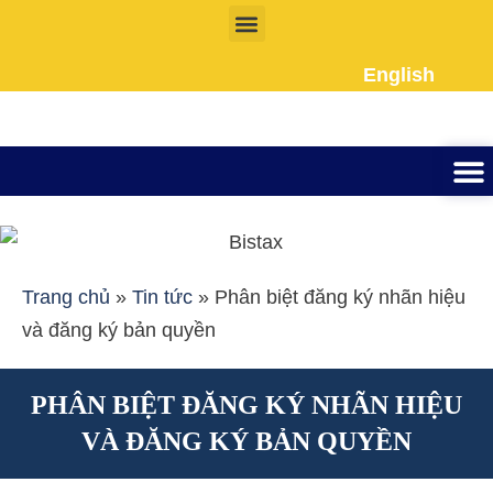
Nhảy
tới
English
nội
dung
Thành lập công ty
Đầu tư Nướ
Giấy phép la
Giấy tờ cho người 
Kế To
Dịch vụ k
Liên Hệ
Trang chủ
»
Tin tức
»
Phân biệt đăng ký nhãn hiệu
và đăng ký bản quyền
PHÂN BIỆT ĐĂNG KÝ NHÃN HIỆU
VÀ ĐĂNG KÝ BẢN QUYỀN