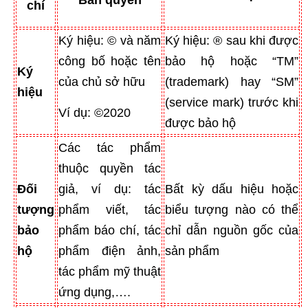
Bản quyền
chí
Ký hiệu: © và năm
Ký hiệu: ® sau khi được
công bố hoặc tên
bảo hộ hoặc “TM”
Ký
của chủ sở hữu
(trademark) hay “SM”
hiệu
(service mark) trước khi
Ví dụ: ©2020
được bảo hộ
Các tác phẩm
thuộc quyền tác
Đối
giả, ví dụ: tác
Bất kỳ dấu hiệu hoặc
tượng
phẩm viết, tác
biểu tượng nào có thể
bảo
phẩm báo chí, tác
chỉ dẫn nguồn gốc của
hộ
phẩm điện ảnh,
sản phẩm
tác phẩm mỹ thuật
ứng dụng,….