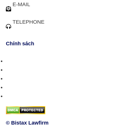
E-MAIL
tuvan@bistax.vn
TELEPHONE
(028) 3510 1088
Chính sách
Chính sách bán hàng
Chính sách giao hàng
Chính sách trả/huỷ dịch vụ
Hướng dẫn phương thức thanh toán
Chính sách bảo mật thông tin
© Bistax Lawfirm