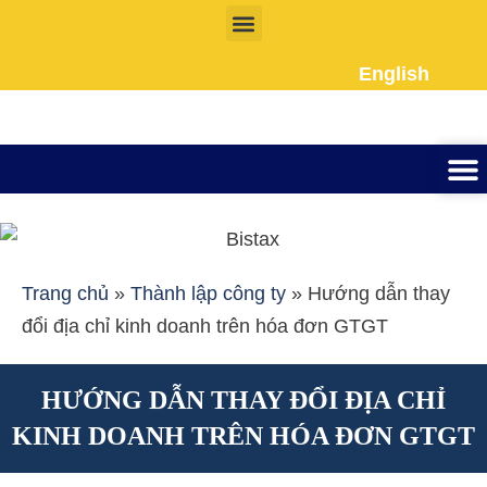
Nhảy
tới
English
nội
dung
Thành lập công ty
Đầu tư Nướ
Giấy phép la
Giấy tờ cho người 
Kế To
Dịch vụ k
Liên Hệ
Trang chủ
»
Thành lập công ty
»
Hướng dẫn thay
đổi địa chỉ kinh doanh trên hóa đơn GTGT
HƯỚNG DẪN THAY ĐỔI ĐỊA CHỈ
KINH DOANH TRÊN HÓA ĐƠN GTGT