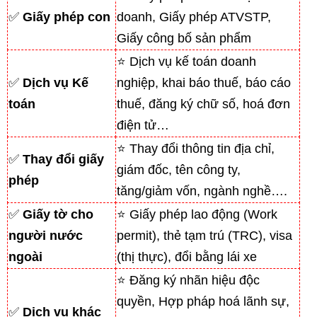
✅
Giấy phép con
doanh, Giấy phép ATVSTP,
Giấy công bố sản phẩm
⭐ Dịch vụ kế toán doanh
✅
Dịch vụ Kế
nghiệp, khai báo thuế, báo cáo
toán
thuế, đăng ký chữ số, hoá đơn
điện tử…
⭐ Thay đổi thông tin địa chỉ,
✅
Thay đổi giấy
giám đốc, tên công ty,
phép
tăng/giảm vốn, ngành nghề….
✅
Giấy tờ cho
⭐ Giấy phép lao động (Work
người nước
permit), thẻ tạm trú (TRC), visa
ngoài
(thị thực), đổi bằng lái xe
⭐ Đăng ký nhãn hiệu độc
quyền, Hợp pháp hoá lãnh sự,
✅
Dịch vụ khác