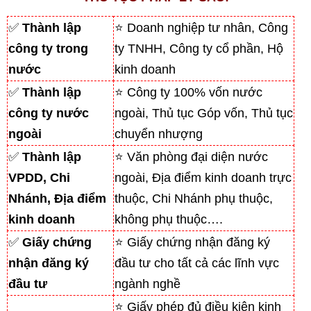
✅
Thành lập
⭐ Doanh nghiệp tư nhân, Công
công ty trong
ty TNHH, Công ty cổ phần, Hộ
nước
kinh doanh
✅
Thành lập
⭐ Công ty 100% vốn nước
công ty nước
ngoài, Thủ tục Góp vốn, Thủ tục
ngoài
chuyển nhượng
✅
Thành lập
⭐ Văn phòng đại diện nước
VPDD, Chi
ngoài, Địa điểm kinh doanh trực
Nhánh, Địa điểm
thuộc, Chi Nhánh phụ thuộc,
kinh doanh
không phụ thuộc….
✅
Giấy chứng
⭐ Giấy chứng nhận đăng ký
nhận đăng ký
đầu tư cho tất cả các lĩnh vực
đầu tư
ngành nghề
⭐ Giấy phép đủ điều kiện kinh