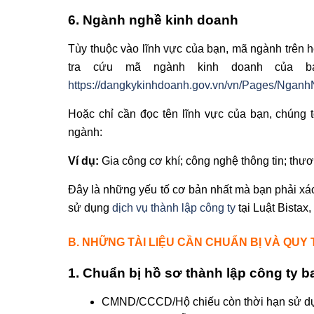
6. Ngành nghề kinh doanh
Tùy thuộc vào lĩnh vực của bạn, mã ngành trên h
tra cứu mã ngành kinh doanh của bạ
https://dangkykinhdoanh.gov.vn/vn/Pages/Ngan
Hoặc chỉ cần đọc tên lĩnh vực của bạn, chúng 
ngành:
Ví dụ:
Gia công cơ khí; công nghệ thông tin; th
Đây là những yếu tố cơ bản nhất mà bạn phải xác
sử dụng
dịch vụ thành lập công ty
tại Luật Bistax,
B. NHỮNG TÀI LIỆU CẦN CHUẨN BỊ VÀ QUY
1. Chuẩn bị hồ sơ thành lập công ty 
CMND/CCCD/Hộ chiếu còn thời hạn sử d