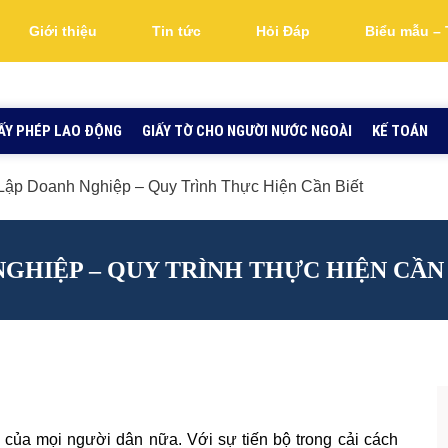
Giới thiệu
Tin tức
Hỏi Đáp
Biểu mẫu – 
ẤY PHÉP LAO ĐỘNG
GIẤY TỜ CHO NGƯỜI NƯỚC NGOÀI
KẾ TOÁN
Lập Doanh Nghiệp – Quy Trình Thực Hiện Cần Biết
GHIỆP – QUY TRÌNH THỰC HIỆN CẦN
o của mọi người dân nữa. Với sự tiến bộ trong cải cách