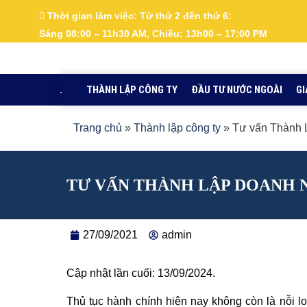
Nhảy
Thời gian làm việc:
Từ thứ 2 đến thứ 6:
tới
Sáng 08:00 – 11h30 AM, Chiều: 13h00 – 17:00 PM
nội
dung
.
THÀNH LẬP CÔNG TY
ĐẦU TƯ NƯỚC NGOÀI
GI
Trang chủ
»
Thành lập công ty
»
Tư vấn Thành 
TƯ VẤN THÀNH LẬP DOANH N
27/09/2021
admin
Cập nhật lần cuối: 13/09/2024.
Thủ tục hành chính hiện nay không còn là nỗi l