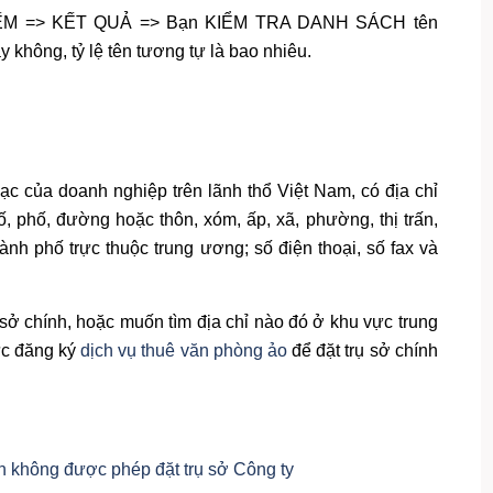
M KIẾM => KẾT QUẢ => Bạn KIỂM TRA DANH SÁCH tên
 không, tỷ lệ tên tương tự là bao nhiêu.
lạc của doanh nghiệp trên lãnh thổ Việt Nam, có địa chỉ
 phố, đường hoặc thôn, xóm, ấp, xã, phường, thị trấn,
thành phố trực thuộc trung ương; số điện thoại, số fax và
 sở chính, hoặc muốn tìm địa chỉ nào đó ở khu vực trung
hức đăng ký
dịch vụ thuê văn phòng ảo
để đặt trụ sở chính
h không được phép đặt trụ sở Công ty