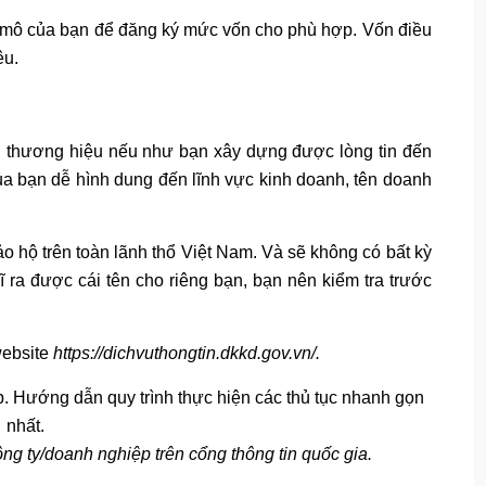
y mô của bạn để đăng ký mức vốn cho phù hợp. Vốn điều
êu.
 trị thương hiệu nếu như bạn xây dựng được lòng tin đến
của bạn dễ hình dung đến lĩnh vực kinh doanh, tên doanh
 hộ trên toàn lãnh thổ Việt Nam. Và sẽ không có bất kỳ
 ra được cái tên cho riêng bạn, bạn nên kiểm tra trước
website
https://dichvuthongtin.dkkd.gov.vn/.
ng ty/doanh nghiệp trên cổng thông tin quốc gia.