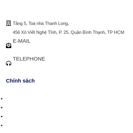
TRỤ SỞ CHÍNH
Tầng 5, Toà nhà Thanh Long,
456 Xô Viết Nghệ Tĩnh, P. 25, Quận Bình Thạnh, TP HCM
E-MAIL
tuvan@bistax.vn
TELEPHONE
(028) 3510 1088
Chính sách
Chính sách bán hàng
Chính sách giao hàng
Chính sách trả/huỷ dịch vụ
Hướng dẫn phương thức thanh toán