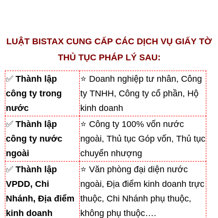
LUẬT BISTAX CUNG CẤP CÁC DỊCH VỤ GIẤY TỜ
THỦ TỤC PHÁP LÝ SAU:
✅
Thành lập
⭐ Doanh nghiệp tư nhân, Công
công ty trong
ty TNHH, Công ty cổ phần, Hộ
nước
kinh doanh
✅
Thành lập
⭐ Công ty 100% vốn nước
công ty nước
ngoài, Thủ tục Góp vốn, Thủ tục
ngoài
chuyển nhượng
✅
Thành lập
⭐ Văn phòng đại diện nước
VPDD, Chi
ngoài, Địa điểm kinh doanh trực
Nhánh, Địa điểm
thuộc, Chi Nhánh phụ thuộc,
kinh doanh
không phụ thuộc….