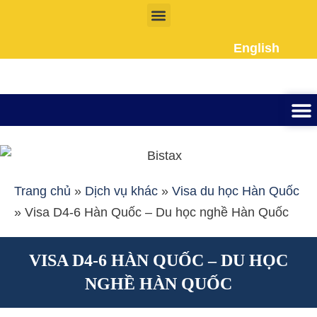
Nhảy
tới
English
nội
dung
Thành lập công ty
Đầu tư Nướ
Giấy phép la
Giấy tờ cho người 
Kế To
Dịch vụ k
Liên Hệ
Trang chủ
»
Dịch vụ khác
»
Visa du học Hàn Quốc
»
Visa D4-6 Hàn Quốc – Du học nghề Hàn Quốc
VISA D4-6 HÀN QUỐC – DU HỌC
NGHỀ HÀN QUỐC