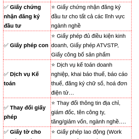
✅
Giấy chứng
⭐ Giấy chứng nhận đăng ký
nhận đăng ký
đầu tư cho tất cả các lĩnh vực
đầu tư
ngành nghề
⭐ Giấy phép đủ điều kiện kinh
✅
Giấy phép con
doanh, Giấy phép ATVSTP,
Giấy công bố sản phẩm
⭐ Dịch vụ kế toán doanh
✅
Dịch vụ Kế
nghiệp, khai báo thuế, báo cáo
toán
thuế, đăng ký chữ số, hoá đơn
điện tử…
⭐ Thay đổi thông tin địa chỉ,
✅
Thay đổi giấy
giám đốc, tên công ty,
phép
tăng/giảm vốn, ngành nghề….
✅
Giấy tờ cho
⭐ Giấy phép lao động (Work