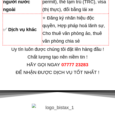
người nước
permit), thẻ tạm trú (TRC), visa
ngoài
(thị thực), đổi bằng lái xe
⭐ Đăng ký nhãn hiệu độc
quyền, Hợp pháp hoá lãnh sự,
✅
Dịch vụ khác
Cho thuê văn phòng ảo, thuê
văn phòng chia sẻ
Uy tín luôn được chúng tôi đặt lên hàng đầu !
Chất lượng tạo nên niềm tin !
HÃY GỌI NGAY
07777 23283
ĐỂ NHẬN ĐƯỢC DỊCH VỤ TỐT NHẤT !