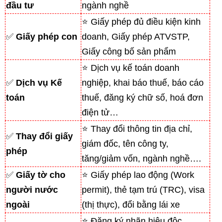
đầu tư
ngành nghề
⭐ Giấy phép đủ điều kiện kinh
✅
Giấy phép con
doanh, Giấy phép ATVSTP,
Giấy công bố sản phẩm
⭐ Dịch vụ kế toán doanh
✅
Dịch vụ Kế
nghiệp, khai báo thuế, báo cáo
toán
thuế, đăng ký chữ số, hoá đơn
điện tử…
⭐ Thay đổi thông tin địa chỉ,
✅
Thay đổi giấy
giám đốc, tên công ty,
phép
tăng/giảm vốn, ngành nghề….
✅
Giấy tờ cho
⭐ Giấy phép lao động (Work
người nước
permit), thẻ tạm trú (TRC), visa
ngoài
(thị thực), đổi bằng lái xe
⭐ Đăng ký nhãn hiệu độc