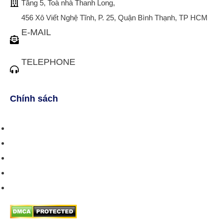
Tầng 5, Toà nhà Thanh Long,
456 Xô Viết Nghệ Tĩnh, P. 25, Quận Bình Thạnh, TP HCM
E-MAIL
tuvan@bistax.vn
TELEPHONE
(028) 3510 1088
Chính sách
Chính sách bán hàng
Chính sách giao hàng
Chính sách trả/huỷ dịch vụ
Hướng dẫn phương thức thanh toán
Chính sách bảo mật thông tin