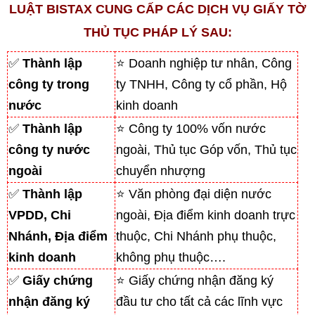
LUẬT BISTAX CUNG CẤP CÁC DỊCH VỤ GIẤY TỜ
THỦ TỤC PHÁP LÝ SAU:
✅
Thành lập
⭐ Doanh nghiệp tư nhân, Công
công ty trong
ty TNHH, Công ty cổ phần, Hộ
nước
kinh doanh
✅
Thành lập
⭐ Công ty 100% vốn nước
công ty nước
ngoài, Thủ tục Góp vốn, Thủ tục
ngoài
chuyển nhượng
✅
Thành lập
⭐ Văn phòng đại diện nước
VPDD, Chi
ngoài, Địa điểm kinh doanh trực
Nhánh, Địa điểm
thuộc, Chi Nhánh phụ thuộc,
kinh doanh
không phụ thuộc….
✅
Giấy chứng
⭐ Giấy chứng nhận đăng ký
nhận đăng ký
đầu tư cho tất cả các lĩnh vực