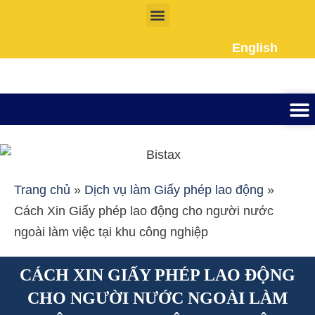
Nhảy
tới
English
nội
dung
Thành lập công ty
Đầu tư Nướ
Giấy phép la
Giấy tờ cho người 
Kế To
Dịch vụ k
Liên Hệ
Trang chủ
»
Dịch vụ làm Giấy phép lao động
»
Cách Xin Giấy phép lao động cho người nước
ngoài làm việc tại khu công nghiệp
CÁCH XIN GIẤY PHÉP LAO ĐỘNG
CHO NGƯỜI NƯỚC NGOÀI LÀM