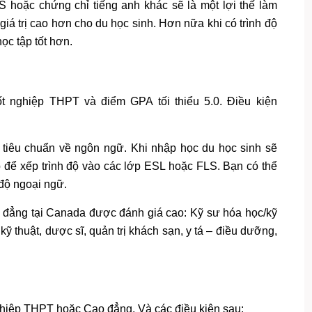
 hoặc chứng chỉ tiếng anh khác sẽ là một lợi thế làm
iá trị cao hơn cho du học sinh. Hơn nữa khi có trình độ
học tập tốt hơn.
ốt nghiệp THPT và điểm GPA tối thiểu 5.0. Điều kiện
 tiêu chuẩn về ngôn ngữ. Khi nhập học du học sinh sẽ
p để xếp trình độ vào các lớp ESL hoặc FLS. Bạn có thể
 độ ngoại ngữ.
 đẳng tại Canada được đánh giá cao: Kỹ sư hóa học/kỹ
ỹ thuật, dược sĩ, quản trị khách sạn, y tá – điều dưỡng,
hiệp THPT hoặc Cao đẳng. Và các điều kiện sau: