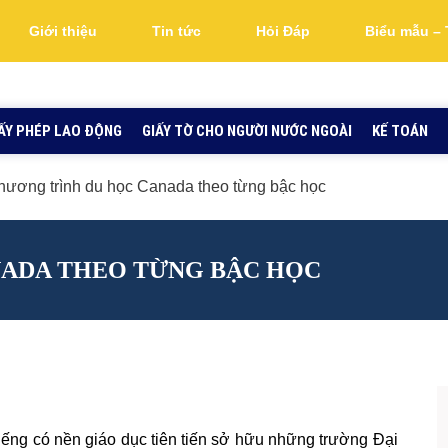
Giới thiệu
Tin tức
Hỏi Đáp
Biểu mẫu – 
ẤY PHÉP LAO ĐỘNG
GIẤY TỜ CHO NGƯỜI NƯỚC NGOÀI
KẾ TOÁN
hương trình du học Canada theo từng bậc học
NADA THEO TỪNG BẬC HỌC
ng có nền giáo dục tiên tiến sở hữu những trường Đại