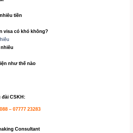
nhiêu tiền
in visa có khó không?
 nhiêu
iện như thế nào
 đài CSKH:
1088 – 07777 23283
eaking Consultant