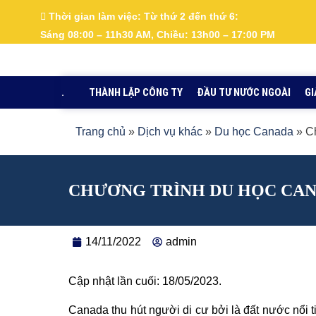
Nhảy
Thời gian làm việc:
Từ thứ 2 đến thứ 6:
tới
Sáng 08:00 – 11h30 AM, Chiều: 13h00 – 17:00 PM
nội
dung
.
THÀNH LẬP CÔNG TY
ĐẦU TƯ NƯỚC NGOÀI
GI
Trang chủ
»
Dịch vụ khác
»
Du học Canada
»
C
CHƯƠNG TRÌNH DU HỌC CA
14/11/2022
admin
Cập nhật lần cuối: 18/05/2023.
Canada thu hút người di cư bởi là đất nước nổi tiế