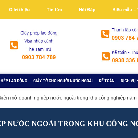
Giới thiệu
Tin tức
Hỏi Đáp
Biểu mẫu – 
PHÉP LAO ĐỘNG
GIẤY TỜ CHO NGƯỜI NƯỚC NGOÀI
KẾ TOÁN
DỊCH VỤ 
kiện mở doanh nghiệp nước ngoài trong khu công nghiệp năm
ỆP NƯỚC NGOÀI TRONG KHU CÔNG NG