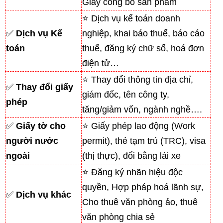
Giấy công bố sản phẩm
⭐ Dịch vụ kế toán doanh
✅
Dịch vụ Kế
nghiệp, khai báo thuế, báo cáo
toán
thuế, đăng ký chữ số, hoá đơn
điện tử…
⭐ Thay đổi thông tin địa chỉ,
✅
Thay đổi giấy
giám đốc, tên công ty,
phép
tăng/giảm vốn, ngành nghề….
✅
Giấy tờ cho
⭐ Giấy phép lao động (Work
người nước
permit), thẻ tạm trú (TRC), visa
ngoài
(thị thực), đổi bằng lái xe
⭐ Đăng ký nhãn hiệu độc
quyền, Hợp pháp hoá lãnh sự,
✅
Dịch vụ khác
Cho thuê văn phòng ảo, thuê
văn phòng chia sẻ