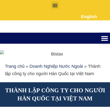
Nhảy
tới
English
nội
dung
Thành lập công ty
Đầu tư Nướ
Giấy phép la
Giấy tờ cho người 
Kế To
Dịch vụ k
Liên Hệ
Trang chủ
»
Doanh Nghiệp Nước Ngoài
»
Thành
lập công ty cho người Hàn Quốc tại Việt Nam
THÀNH LẬP CÔNG TY CHO NGƯỜI
HÀN QUỐC TẠI VIỆT NAM