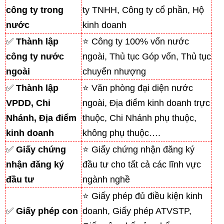
công ty trong
ty TNHH, Công ty cổ phần, Hộ
nước
kinh doanh
✅
Thành lập
⭐ Công ty 100% vốn nước
công ty nước
ngoài, Thủ tục Góp vốn, Thủ tục
ngoài
chuyển nhượng
✅
Thành lập
⭐ Văn phòng đại diện nước
VPDD, Chi
ngoài, Địa điểm kinh doanh trực
Nhánh, Địa điểm
thuộc, Chi Nhánh phụ thuộc,
kinh doanh
không phụ thuộc….
✅
Giấy chứng
⭐ Giấy chứng nhận đăng ký
nhận đăng ký
đầu tư cho tất cả các lĩnh vực
đầu tư
ngành nghề
⭐ Giấy phép đủ điều kiện kinh
✅
Giấy phép con
doanh, Giấy phép ATVSTP,