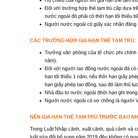
Hộ chiếu của người xin gia hạn thẻ tạm trú 
Đối với trường hợp thẻ tạm trú cấp dựa tr
nước ngoài đó phải có thời hạn tối thiểu tr
Người nước ngoài có giấy xác nhận đăng ký 
CÁC TRƯỜNG HỢP GIA HẠN THẺ TẠM TRÚ:
Trưởng văn phòng của tổ chức phi chính p
năm).
Đối với người lao động nước ngoài đã có g
hạn tối thiểu 1 năm, nếu thời hạn giấy phé
hạn giấy phép lao động, sau đó làm thủ tục 
Nhà đầu tư nước ngoài (thời hạn ghi trong 
Người nước ngoài có vợ chồng là người V
NÊN GIA HẠN THẺ TẠM TRÚ TRƯỚC BAO N
Trong Luật Nhập cảnh, xuất cảnh, quá cảnh và 
luật sửa đổi bổ sung năm 2019 đều không có quy 