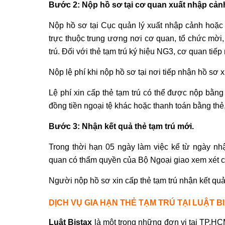
Bước 2: Nộp hồ sơ tại cơ quan xuất nhập cảnh
Nộp hồ sơ tại Cục quản lý xuất nhập cảnh hoặc
trực thuộc trung ương nơi cơ quan, tổ chức mời,
trú. Đối với thẻ tạm trú ký hiệu NG3, cơ quan tiế
Nộp lệ phí khi nộp hồ sơ tại nơi tiếp nhận hồ sơ x
Lệ phí xin cấp thẻ tạm trú có thể được nộp bằn
đồng tiền ngoại tệ khác hoặc thanh toán bằng thẻ
Bước 3: Nhận kết quả thẻ tạm trú mới.
Trong thời hạn 05 ngày làm việc kể từ ngày nh
quan có thẩm quyền của Bộ Ngoại giao xem xét cấ
Người nộp hồ sơ xin cấp thẻ tạm trú nhận kết quả
DỊCH VỤ GIA HẠN THẺ TẠM TRÚ TẠI LUẬT B
Luật Bistax
là một trong những đơn vị tại TP.HC