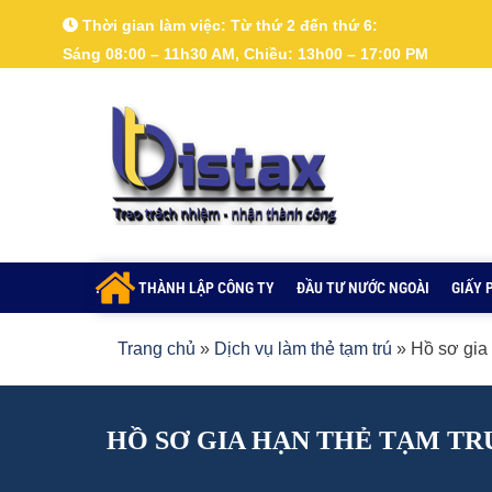
Nhảy
Thời gian làm việc:
Từ thứ 2 đến thứ 6:
tới
Sáng 08:00 – 11h30 AM, Chiều: 13h00 – 17:00 PM
nội
dung
.
THÀNH LẬP CÔNG TY
ĐẦU TƯ NƯỚC NGOÀI
GIẤY 
Trang chủ
»
Dịch vụ làm thẻ tạm trú
»
Hồ sơ gia
HỒ SƠ GIA HẠN THẺ TẠM T