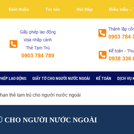
Giới thiệu
Tin tức
Hỏi Đáp
Biểu mẫu – 
PHÉP LAO ĐỘNG
GIẤY TỜ CHO NGƯỜI NƯỚC NGOÀI
KẾ TOÁN
DỊCH VỤ 
 hạn thẻ tạm trú cho người nước ngoài
RÚ CHO NGƯỜI NƯỚC NGOÀI