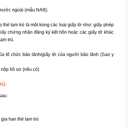
i nước ngoài (mẫu NA8);
thẻ tạm trú là một trong các loại giấy tờ như: giấy phép
giấy chứng nhận đăng ký kết hôn hoặc các giấy tờ khác
tạm trú.
a tổ chức bảo lãnh/giấy tờ của người bảo lãnh (Sao y
 nộp hồ sơ (nếu có)
RÚ:
sau:
gia hạn thẻ tạm trú