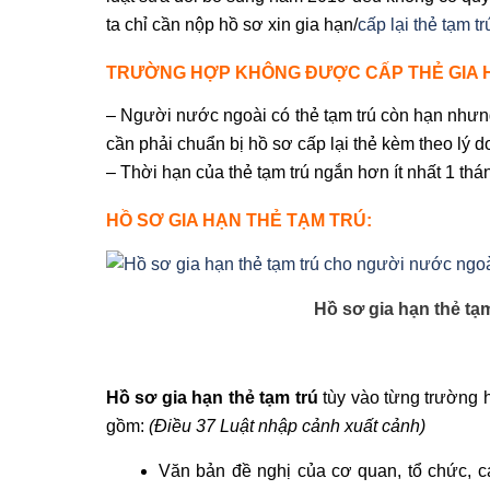
ta chỉ cần nộp hồ sơ xin gia hạn/
cấp lại thẻ tạm tr
TRƯỜNG HỢP KHÔNG ĐƯỢC CẤP THẺ GIA 
– Người nước ngoài có thẻ tạm trú còn hạn nhưng
cần phải chuẩn bị hồ sơ cấp lại thẻ kèm theo lý d
– Thời hạn của thẻ tạm trú ngắn hơn ít nhất 1 thá
HỒ SƠ GIA HẠN THẺ TẠM TRÚ:
Hồ sơ gia hạn thẻ tạ
Hồ sơ gia hạn thẻ tạm trú
tùy vào từng trường 
gồm:
(Điều 37 Luật nhập cảnh xuất cảnh)
Văn bản đề nghị của cơ quan, tổ chức, c