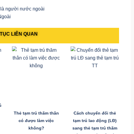
 là người nước ngoài
Ngoài
TỤC LIÊN QUAN
ú
Thẻ tạm trú thăm thân
Cách chuyển đổi thẻ
có được làm việc
tạm trú lao động (LĐ)
không?
sang thẻ tạm trú thăm