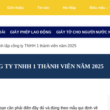
Giới thiệu
Tin tức
Hỏi Đáp
Biểu mẫu – 
OÀI
GIẤY PHÉP LAO ĐỘNG
GIẤY TỜ CHO NGƯỜI NƯỚC 
h lập công ty TNHH 1 thành viên năm 2025
 TY TNHH 1 THÀNH VIÊN NĂM 2025
bạn cần phải điền đầy đủ và đúng theo mẫu qui định về