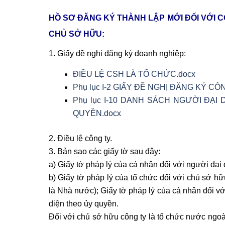
HỒ SƠ ĐĂNG KÝ THÀNH LẬP MỚI ĐỐI VỚI 
CHỦ SỞ HỮU:
1. Giấy đề nghị đăng ký doanh nghiệp:
ĐIỀU LỆ CSH LÀ TỔ CHỨC.docx
Phụ lục I-2 GIẤY ĐỀ NGHỊ ĐĂNG KÝ C
Phụ lục I-10 DANH SÁCH NGƯỜI ĐẠI
QUYỀN.docx
2. Điều lệ công ty.
3. Bản sao các giấy tờ sau đây:
a) Giấy tờ pháp lý của cá nhân đối với người đại
b) Giấy tờ pháp lý của tổ chức đối với chủ sở hữ
là Nhà nước); Giấy tờ pháp lý của cá nhân đối v
diện theo ủy quyền.
Đối với chủ sở hữu công ty là tổ chức nước ngoà