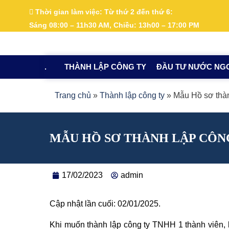
Nhảy
Thời gian làm việc:
Từ thứ 2 đến thứ 6:
tới
Sáng 08:00 – 11h30 AM, Chiều: 13h00 – 17:00 PM
nội
dung
.
THÀNH LẬP CÔNG TY
ĐẦU TƯ NƯỚC NG
Trang chủ
»
Thành lập công ty
»
Mẫu Hồ sơ thàn
MẪU HỒ SƠ THÀNH LẬP CÔNG
17/02/2023
admin
Cập nhật lần cuối: 02/01/2025.
Khi muốn thành lập công ty TNHH 1 thành viên, 