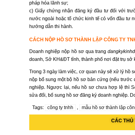
pháp hóa lãnh sự;
c) Giấy chứng nhận đăng ký đầu tư đối với tr
nước ngoài hoặc tổ chức kinh tế có vốn đầu tư n
hướng dẫn thi hành.
CÁCH NỘP HỒ SƠ THÀNH LẬP CÔNG TY TNH
Doanh nghiệp nộp hồ sơ qua trang
dangkykinhd
doanh, Sở KH&ĐT tỉnh, thành phố nơi đặt trụ sở 
Trong 3 ngày làm việc, cơ quan này sẽ xử lý hồ 
nộp bổ sung một bộ hồ sơ bản cứng (nếu trước 
nghiệp. Ngược lại, nếu hồ sơ chưa hợp lệ thì
sửa đổi, bổ sung hồ sơ đăng ký doanh nghiệp. Do
Tags:
công ty tnhh
,
mẫu hồ sơ thành lập côn
CÁC THỦ 