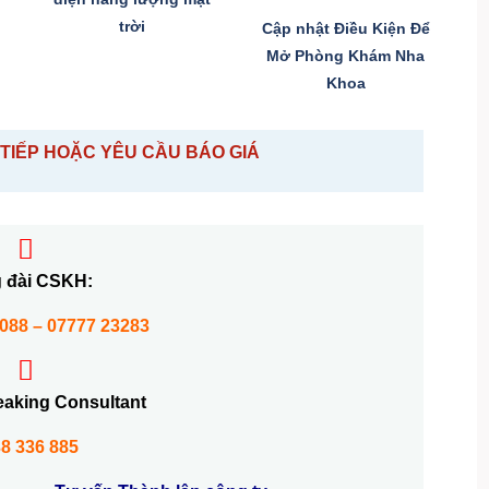
trời
Cập nhật Điều Kiện Để
Mở Phòng Khám Nha
Khoa
TIẾP HOẶC YÊU CẦU BÁO GIÁ
 đài CSKH:
1088 – 07777 23283
eaking Consultant
8 336 885