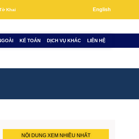
English
Tờ Khai
NGOÀI
KẾ TOÁN
DỊCH VỤ KHÁC
LIÊN HỆ
NỘI DUNG XEM NHIỀU NHẤT