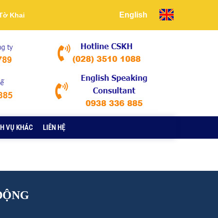
English
Tờ Khai
H VỤ KHÁC
LIÊN HỆ
 ĐỘNG