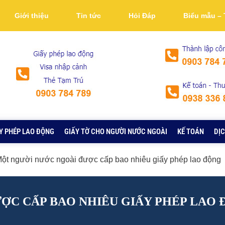
Giới thiệu
Tin tức
Hỏi Đáp
Biểu mẫu – 
Y PHÉP LAO ĐỘNG
GIẤY TỜ CHO NGƯỜI NƯỚC NGOÀI
KẾ TOÁN
DỊC
ột người nước ngoài được cấp bao nhiêu giấy phép lao động
ỢC CẤP BAO NHIÊU GIẤY PHÉP LAO