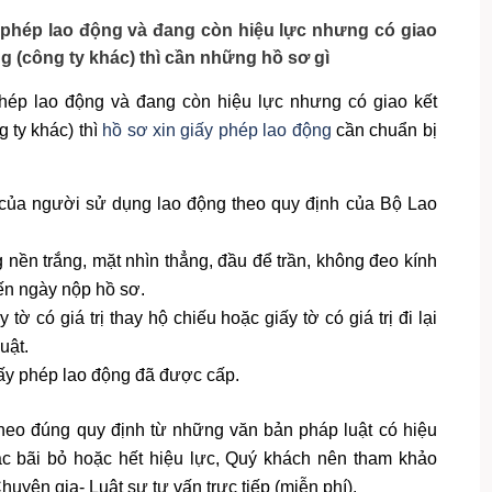
phép lao động và đang còn hiệu lực nhưng có giao
g (công ty khác) thì cần những hồ sơ gì
ép lao động và đang còn hiệu lực nhưng có giao kết
 ty khác) thì
hồ sơ xin giấy phép lao động
cần chuẩn bị
 của người sử dụng lao động theo quy định của Bộ Lao
nền trắng, mặt nhìn thẳng, đầu để trần, không đeo kính
ến ngày nộp hồ sơ.
ờ có giá trị thay hộ chiếu hoặc giấy tờ có giá trị đi lại
uật.
ấy phép lao động đã được cấp.
theo đúng quy định từ những văn bản pháp luật có hiệu
ặc bãi bỏ hoặc hết hiệu lực, Quý khách nên tham khảo
uyên gia- Luật sư tư vấn trực tiếp (miễn phí).