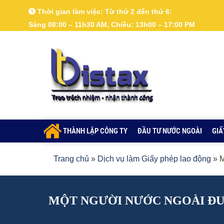
Nhảy
Thời gian làm việc:
Từ thứ 2 đến thứ 6:
tới
Sáng 08:00 – 11h30 AM, Chiều: 13h00 – 17:00 PM
nội
dung
.
THÀNH LẬP CÔNG TY
ĐẦU TƯ NƯỚC NGOÀI
GIẤ
Trang chủ
»
Dịch vụ làm Giấy phép lao động
»
M
MỘT NGƯỜI NƯỚC NGOÀI ĐƯ