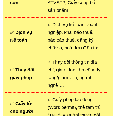
con
ATVSTP, Giấy công bố
sản phẩm
⭐ Dịch vụ kế toán doanh
✅
Dịch vụ
nghiệp, khai báo thuế,
Kế toán
báo cáo thuế, đăng ký
chữ số, hoá đơn điện tử…
⭐ Thay đổi thông tin địa
✅
Thay đổi
chỉ, giám đốc, tên công ty,
giấy phép
tăng/giảm vốn, ngành
nghề….
⭐ Giấy phép lao động
✅
Giấy tờ
(Work permit), thẻ tạm trú
cho người
(TRC), visa (thị thực), đổi