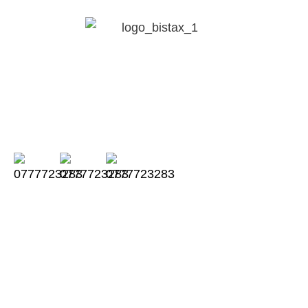
CÔNG TY TNHH LUẬT BISTAX
Chúng tôi đồng hành cùng doanh nghiệp
của bạn trong suốt quá trình kinh doanh.
Thời gian làm việc từ thứ 2 đến thứ 6:
Sáng từ 08:00AM – 11:30AM
Chiều từ 13:00 – 17:00PM
TRỤ SỞ CHÍNH