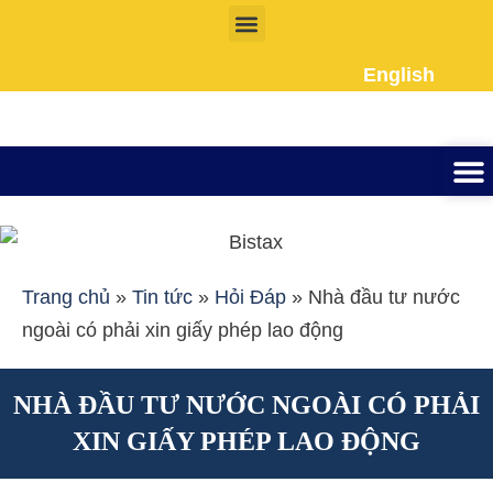
Nhảy
tới
English
nội
dung
Thành lập công ty
Đầu tư Nư
Giấy phép la
Giấy tờ cho người
Kế To
Dịch vụ 
Liên Hệ
Trang chủ
»
Tin tức
»
Hỏi Đáp
»
Nhà đầu tư nước
ngoài có phải xin giấy phép lao động
NHÀ ĐẦU TƯ NƯỚC NGOÀI CÓ PHẢI
XIN GIẤY PHÉP LAO ĐỘNG