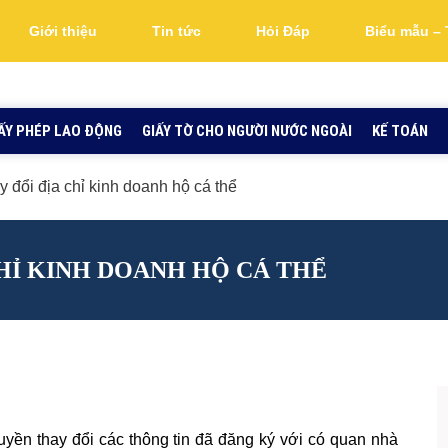
Giới thiệu
Tin tức
Hỏi Đáp
Biểu mẫu – 
ẤY PHÉP LAO ĐỘNG
GIẤY TỜ CHO NGƯỜI NƯỚC NGOÀI
KẾ TOÁN
 đổi địa chỉ kinh doanh hộ cá thể
HỈ KINH DOANH HỘ CÁ THỂ
uyền thay đổi các thông tin đã đăng ký với có quan nhà