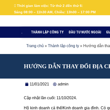
Nhảy
Thời gian làm việc:
Từ thứ 2 đến thứ 6:
tới
Sáng 08:00 – 11h30 AM, Chiều: 13h00 – 17:00 PM
nội
dung
.
THÀNH LẬP CÔNG TY
ĐẦU TƯ NƯỚC NGOÀI
GI
Trang chủ
»
Thành lập công ty
»
Hướng dẫn thay
HƯỚNG DẪN THAY ĐỔI ĐỊA C
11/01/2021
admin
Cập nhật lần cuối: 11/10/2024.
Hộ kinh doanh cá thể/Kinh doanh gia đình. Có q