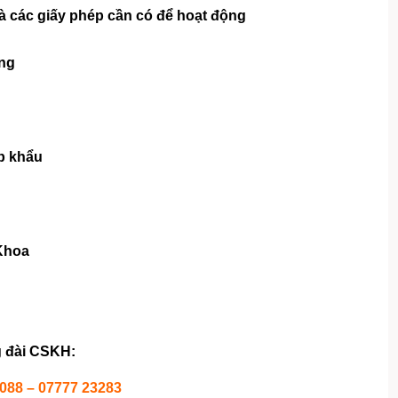
à các giấy phép cần có để hoạt động
ặng
p khẩu
Khoa
 đài CSKH:
1088 – 07777 23283