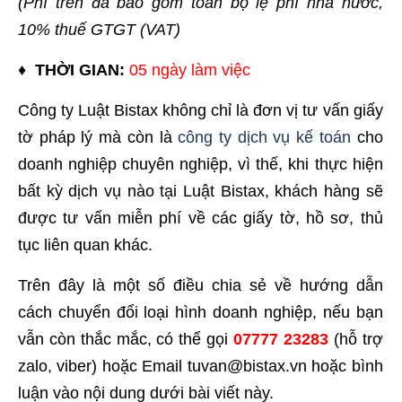
(Phí trên đã bao gồm toàn bộ lệ phí nhà nước,
10% thuế GTGT (VAT)
♦ THỜI GIAN:
05 ngày làm việc
Công ty Luật Bistax không chỉ là đơn vị tư vấn giấy
tờ pháp lý mà còn là
công ty dịch vụ kế toán
cho
doanh nghiệp chuyên nghiệp, vì thế, khi thực hiện
bất kỳ dịch vụ nào tại Luật Bistax, khách hàng sẽ
được tư vấn miễn phí về các giấy tờ, hồ sơ, thủ
tục liên quan khác.
Trên đây là một số điều chia sẻ về hướng dẫn
cách chuyển đổi loại hình doanh nghiệp, nếu bạn
vẫn còn thắc mắc, có thể gọi
07777 23283
(hỗ trợ
zalo, viber) hoặc Email
tuvan@bistax.vn
hoặc bình
luận vào nội dung dưới bài viết này.