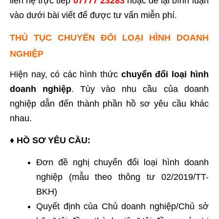
liên hệ trực tiếp
07777 23283
hoặc để lại bình luận
vào dưới bài viết để được tư vấn miễn phí.
THỦ TỤC CHUYỂN ĐỔI LOẠI HÌNH DOANH
NGHIỆP
Hiện nay, có các hình thức
chuyển đổi loại hình
doanh nghiệp
. Tùy vào nhu cầu của doanh
nghiệp dẫn đến thành phần hồ sơ yêu cầu khác
nhau.
♦
HỒ SƠ YÊU CẦU:
Đơn đề nghị chuyển đổi loại hình doanh
nghiệp (mẫu theo thông tư 02/2019/TT-
BKH)
Quyết định của Chủ doanh nghiệp/Chủ sở