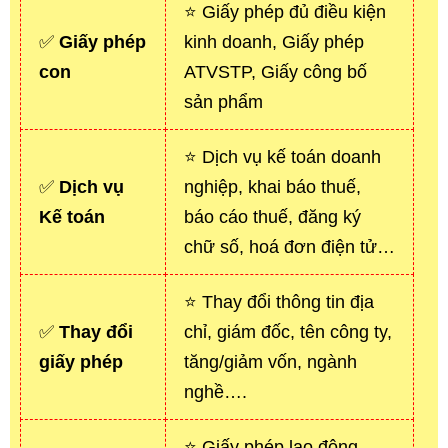
⭐ Giấy phép đủ điều kiện
✅
Giấy phép
kinh doanh, Giấy phép
con
ATVSTP, Giấy công bố
sản phẩm
⭐ Dịch vụ kế toán doanh
✅
Dịch vụ
nghiệp, khai báo thuế,
Kế toán
báo cáo thuế, đăng ký
chữ số, hoá đơn điện tử…
⭐ Thay đổi thông tin địa
✅
Thay đổi
chỉ, giám đốc, tên công ty,
giấy phép
tăng/giảm vốn, ngành
nghề….
⭐ Giấy phép lao động