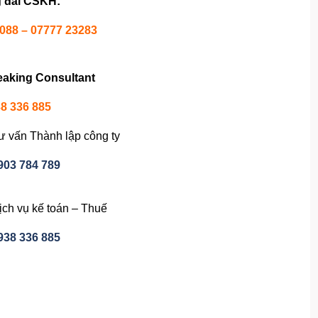
 đài CSKH:
1088 – 07777 23283
eaking Consultant
8 336 885
ư vấn Thành lập công ty
903 784 789
ịch vụ kế toán – Thuế
938 336 885