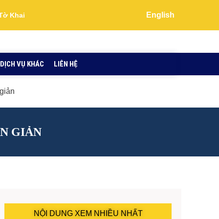
English
Tờ Khai
DỊCH VỤ KHÁC
LIÊN HỆ
giản
N GIẢN
NỘI DUNG XEM NHIỀU NHẤT