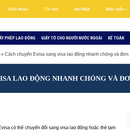
Giới thiệu
Tin tức
Hỏi Đáp
Biểu mẫu – 
ẤY PHÉP LAO ĐỘNG
GIẤY TỜ CHO NGƯỜI NƯỚC NGOÀI
KẾ TOÁN
»
Cách chuyển Evisa sang visa lao động nhanh chóng và đơn 
VISA LAO ĐỘNG NHANH CHÓNG VÀ ĐƠ
visa có thể chuyển đổi sang visa lao động hoặc thẻ tạm