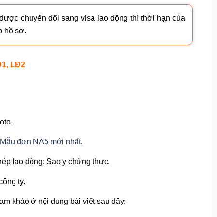
 được chuyển đổi sang visa lao động thì thời hạn của
p hồ sơ.
Đ1, LĐ2
oto.
Mẫu đơn NA5 mới nhất
.
hép lao động: Sao y chứng thực.
công ty.
ham khảo ở nội dung bài viết sau đây: