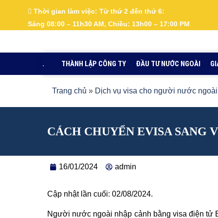
Nhảy
Thời gian làm việc:
Từ thứ 2 đến thứ 6:
tới
Sáng 08:00 – 11h30 AM, Chiều: 13h00 – 17:00 PM
nội
dung
.
THÀNH LẬP CÔNG TY
ĐẦU TƯ NƯỚC NGOÀI
GI
Trang chủ
»
Dịch vụ visa cho người nước ngoài
CÁCH CHUYỂN EVISA SANG 
16/01/2024
admin
Cập nhật lần cuối: 02/08/2024.
Người nước ngoài nhập cảnh bằng visa điện tử E