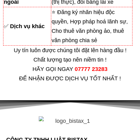
ngoài
(thị thực), đổi bằng lái xe
⭐ Đăng ký nhãn hiệu độc
quyền, Hợp pháp hoá lãnh sự,
✅
Dịch vụ khác
Cho thuê văn phòng ảo, thuê
văn phòng chia sẻ
Uy tín luôn được chúng tôi đặt lên hàng đầu !
Chất lượng tạo nên niềm tin !
HÃY GỌI NGAY
07777 23283
ĐỂ NHẬN ĐƯỢC DỊCH VỤ TỐT NHẤT !
CÔNG TY TNHH LUẬT BISTAX