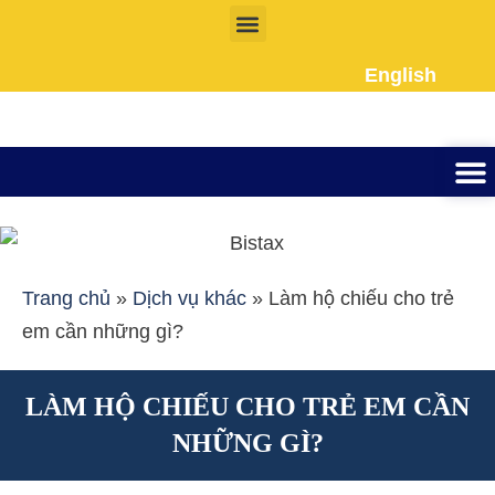
Nhảy
tới
English
nội
dung
Thành lập công ty
Đầu tư Nướ
Giấy phép la
Giấy tờ cho người 
Kế To
Dịch vụ k
Liên Hệ
Trang chủ
»
Dịch vụ khác
»
Làm hộ chiếu cho trẻ
em cần những gì?
LÀM HỘ CHIẾU CHO TRẺ EM CẦN
NHỮNG GÌ?