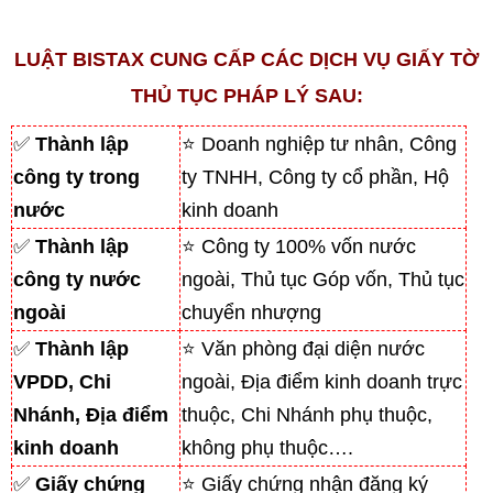
LUẬT BISTAX CUNG CẤP CÁC DỊCH VỤ GIẤY TỜ
THỦ TỤC PHÁP LÝ SAU:
✅
Thành lập
⭐ Doanh nghiệp tư nhân, Công
công ty trong
ty TNHH, Công ty cổ phần, Hộ
nước
kinh doanh
✅
Thành lập
⭐ Công ty 100% vốn nước
công ty nước
ngoài, Thủ tục Góp vốn, Thủ tục
ngoài
chuyển nhượng
✅
Thành lập
⭐ Văn phòng đại diện nước
VPDD, Chi
ngoài, Địa điểm kinh doanh trực
Nhánh, Địa điểm
thuộc, Chi Nhánh phụ thuộc,
kinh doanh
không phụ thuộc….
✅
Giấy chứng
⭐ Giấy chứng nhận đăng ký