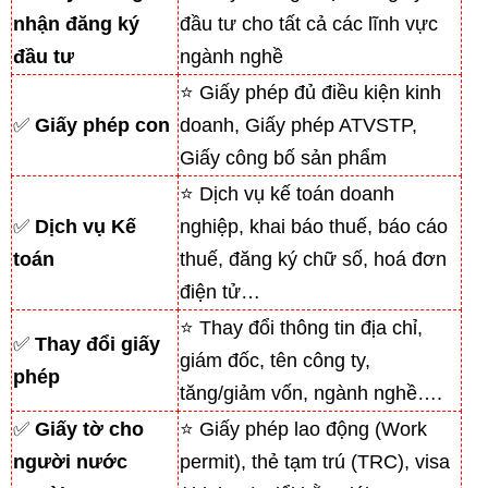
nhận đăng ký
đầu tư cho tất cả các lĩnh vực
đầu tư
ngành nghề
⭐ Giấy phép đủ điều kiện kinh
✅
Giấy phép con
doanh, Giấy phép ATVSTP,
Giấy công bố sản phẩm
⭐ Dịch vụ kế toán doanh
✅
Dịch vụ Kế
nghiệp, khai báo thuế, báo cáo
toán
thuế, đăng ký chữ số, hoá đơn
điện tử…
⭐ Thay đổi thông tin địa chỉ,
✅
Thay đổi giấy
giám đốc, tên công ty,
phép
tăng/giảm vốn, ngành nghề….
✅
Giấy tờ cho
⭐ Giấy phép lao động (Work
người nước
permit), thẻ tạm trú (TRC), visa