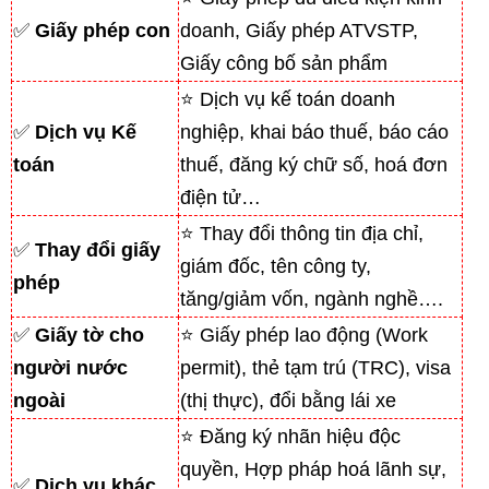
✅
Giấy phép con
doanh, Giấy phép ATVSTP,
Giấy công bố sản phẩm
⭐ Dịch vụ kế toán doanh
✅
Dịch vụ Kế
nghiệp, khai báo thuế, báo cáo
toán
thuế, đăng ký chữ số, hoá đơn
điện tử…
⭐ Thay đổi thông tin địa chỉ,
✅
Thay đổi giấy
giám đốc, tên công ty,
phép
tăng/giảm vốn, ngành nghề….
✅
Giấy tờ cho
⭐ Giấy phép lao động (Work
người nước
permit), thẻ tạm trú (TRC), visa
ngoài
(thị thực), đổi bằng lái xe
⭐ Đăng ký nhãn hiệu độc
quyền, Hợp pháp hoá lãnh sự,
✅
Dịch vụ khác