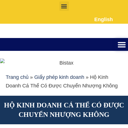
Nhảy
tới
English
nội
dung
Thành lập công ty
Đầu tư Nướ
Giấy phép la
Giấy tờ cho người 
Kế To
Dịch vụ k
Liên Hệ
Trang chủ
»
Giấy phép kinh doanh
»
Hộ Kinh
Doanh Cá Thể Có Được Chuyển Nhượng Không
HỘ KINH DOANH CÁ THỂ CÓ ĐƯỢC
CHUYỂN NHƯỢNG KHÔNG