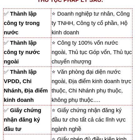
✅
Thành lập
⭐ Doanh nghiệp tư nhân, Công
công ty trong
ty TNHH, Công ty cổ phần, Hộ
nước
kinh doanh
✅
Thành lập
⭐ Công ty 100% vốn nước
công ty nước
ngoài, Thủ tục Góp vốn, Thủ tục
ngoài
chuyển nhượng
✅
Thành lập
⭐ Văn phòng đại diện nước
VPDD, Chi
ngoài, Địa điểm kinh doanh trực
Nhánh, Địa điểm
thuộc, Chi Nhánh phụ thuộc,
kinh doanh
không phụ thuộc….
✅
Giấy chứng
⭐ Giấy chứng nhận đăng ký
nhận đăng ký
đầu tư cho tất cả các lĩnh vực
đầu tư
ngành nghề
⭐ Giấy phép đủ điều kiện kinh