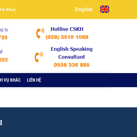
English
Tờ Khai
H VỤ KHÁC
LIÊN HỆ
I