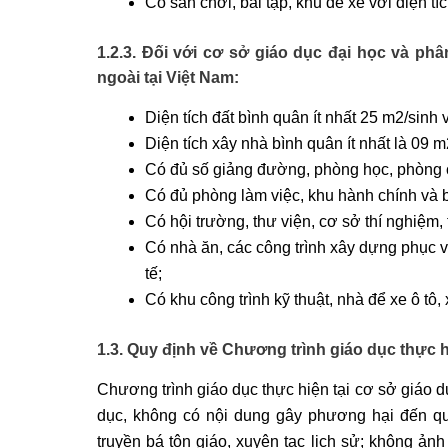
Có sân chơi, bãi tập, khu để xe với diện tí
1.2.3. Đối với cơ sở giáo dục đại học và ph
ngoài tại Việt Nam:
Diện tích đất bình quân ít nhất 25 m2/sinh 
Diện tích xây nhà bình quân ít nhất là 09 m
Có đủ số giảng đường, phòng học, phòng
Có đủ phòng làm việc, khu hành chính và 
Có hội trường, thư viện, cơ sở thí nghiệm,
Có nhà ăn, các công trình xây dựng phục vụ 
tế;
Có khu công trình kỹ thuật, nhà để xe ô tô,
1.3. Quy định về Chương trình giáo dục thực h
Chương trình giáo dục thực hiện tại cơ sở giáo d
dục, không có nội dung gây phương hại đến quố
truyền bá tôn giáo, xuyên tạc lịch sử; không ả