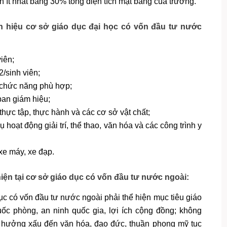
ch ít nhất bằng 30% tổng diện tích mặt bằng của trường.
ân hiệu cơ sở giáo dục đại học có vốn đầu tư nước
viên;
2/sinh viên;
 chức năng phù hợp;
ban giám hiệu;
 thực tập, thực hành và các cơ sở vật chất;
hoạt động giải trí, thể thao, văn hóa và các công trình y
 xe máy, xe đạp.
iện tại cơ sở giáo dục có vốn đầu tư nước ngoài:
ục có vốn đầu tư nước ngoài phải thể hiện mục tiêu giáo
c phòng, an ninh quốc gia, lợi ích cộng đồng; không
nh hưởng xấu đến văn hóa, đạo đức, thuần phong mỹ tục