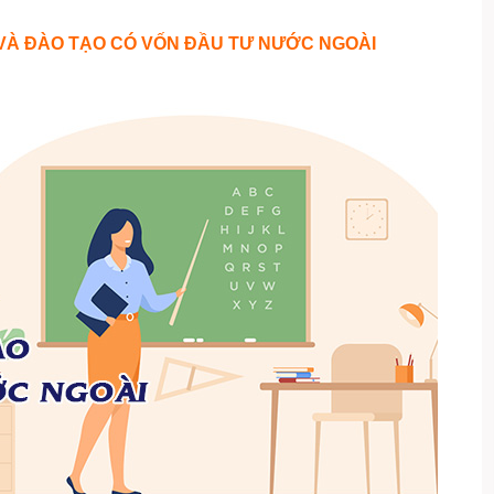
 VÀ ĐÀO TẠO CÓ VỐN ĐẦU TƯ NƯỚC NGOÀI