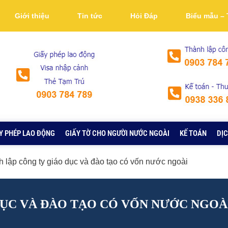
Giới thiệu
Tin tức
Hỏi Đáp
Biểu mẫu – 
Y PHÉP LAO ĐỘNG
GIẤY TỜ CHO NGƯỜI NƯỚC NGOÀI
KẾ TOÁN
DỊC
 lập công ty giáo dục và đào tạo có vốn nước ngoài
DỤC VÀ ĐÀO TẠO CÓ VỐN NƯỚC NGOÀ