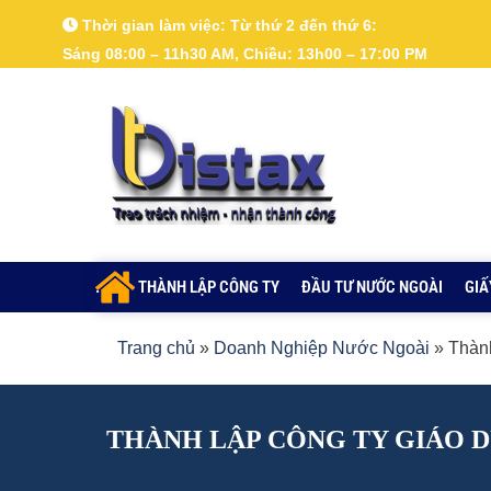
Nhảy
Thời gian làm việc:
Từ thứ 2 đến thứ 6:
tới
Sáng 08:00 – 11h30 AM, Chiều: 13h00 – 17:00 PM
nội
dung
.
THÀNH LẬP CÔNG TY
ĐẦU TƯ NƯỚC NGOÀI
GIẤ
Trang chủ
»
Doanh Nghiệp Nước Ngoài
»
Thành
THÀNH LẬP CÔNG TY GIÁO 