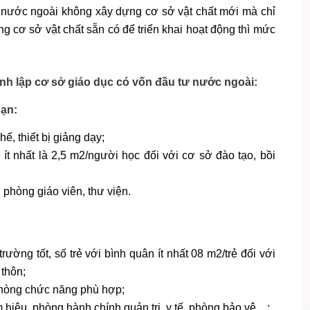
ư nước ngoài không xây dựng cơ sở vật chất mới mà chỉ
g cơ sở vật chất sẵn có để triển khai hoạt động thì mức
thành lập cơ sở giáo dục có vốn đầu tư nước ngoài:
hạn:
, thiết bị giảng dạy;
 ít nhất là 2,5 m2/người học đối với cơ sở đào tạo, bồi
phòng giáo viên, thư viện.
rường tốt, số trẻ với bình quân ít nhất 08 m2/trẻ đối với
 thôn;
phòng chức năng phù hợp;
hiệu, phòng hành chính quản trị, y tế, phòng bảo vệ…;