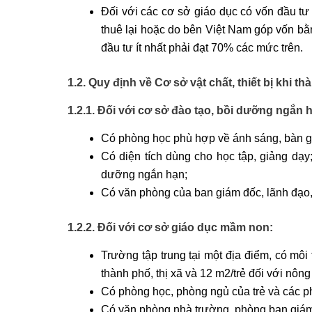
Đối với các cơ sở giáo dục có vốn đầu t
thuê lại hoặc do bên Việt Nam góp vốn bằn
đầu tư ít nhất phải đạt 70% các mức trên.
1.2. Quy định về Cơ sở vật chất, thiết bị khi 
1.2.1. Đối với cơ sở đào tạo, bồi dưỡng ngắn 
Có phòng học phù hợp về ánh sáng, bàn ghế
Có diện tích dùng cho học tập, giảng dạy;
dưỡng ngắn hạn;
Có văn phòng của ban giám đốc, lãnh đạo, 
1.2.2. Đối với cơ sở giáo dục mầm non:
Trường tập trung tại một địa điểm, có môi t
thành phố, thị xã và 12 m2/trẻ đối với nông
Có phòng học, phòng ngủ của trẻ và các 
Có văn phòng nhà trường, phòng ban giám 