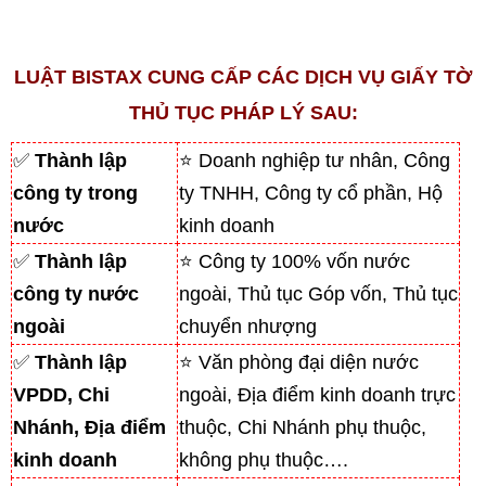
LUẬT BISTAX CUNG CẤP CÁC DỊCH VỤ GIẤY TỜ
THỦ TỤC PHÁP LÝ SAU:
✅
Thành lập
⭐ Doanh nghiệp tư nhân, Công
công ty trong
ty TNHH, Công ty cổ phần, Hộ
nước
kinh doanh
✅
Thành lập
⭐ Công ty 100% vốn nước
công ty nước
ngoài, Thủ tục Góp vốn, Thủ tục
ngoài
chuyển nhượng
✅
Thành lập
⭐ Văn phòng đại diện nước
VPDD, Chi
ngoài, Địa điểm kinh doanh trực
Nhánh, Địa điểm
thuộc, Chi Nhánh phụ thuộc,
kinh doanh
không phụ thuộc….