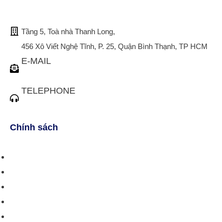
TRỤ SỞ CHÍNH
Tầng 5, Toà nhà Thanh Long,
456 Xô Viết Nghệ Tĩnh, P. 25, Quận Bình Thạnh, TP HCM
E-MAIL
tuvan@bistax.vn
TELEPHONE
(028) 3510 1088
Chính sách
Chính sách bán hàng
Chính sách giao hàng
Chính sách trả/huỷ dịch vụ
Hướng dẫn phương thức thanh toán
Chính sách bảo mật thông tin