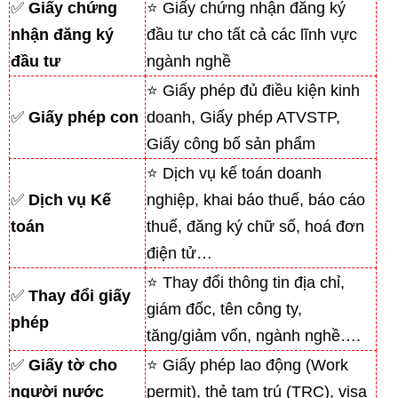
✅
Giấy chứng
⭐ Giấy chứng nhận đăng ký
nhận đăng ký
đầu tư cho tất cả các lĩnh vực
đầu tư
ngành nghề
⭐ Giấy phép đủ điều kiện kinh
✅
Giấy phép con
doanh, Giấy phép ATVSTP,
Giấy công bố sản phẩm
⭐ Dịch vụ kế toán doanh
✅
Dịch vụ Kế
nghiệp, khai báo thuế, báo cáo
toán
thuế, đăng ký chữ số, hoá đơn
điện tử…
⭐ Thay đổi thông tin địa chỉ,
✅
Thay đổi giấy
giám đốc, tên công ty,
phép
tăng/giảm vốn, ngành nghề….
✅
Giấy tờ cho
⭐ Giấy phép lao động (Work
người nước
permit), thẻ tạm trú (TRC), visa