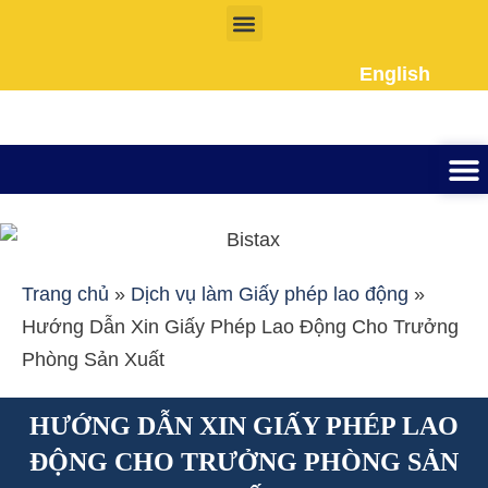
Nhảy
tới
English
nội
dung
Thành lập công ty
Đầu tư Nướ
Giấy phép la
Giấy tờ cho người 
Kế To
Dịch vụ k
Liên Hệ
Trang chủ
»
Dịch vụ làm Giấy phép lao động
»
Hướng Dẫn Xin Giấy Phép Lao Động Cho Trưởng
Phòng Sản Xuất
HƯỚNG DẪN XIN GIẤY PHÉP LAO
ĐỘNG CHO TRƯỞNG PHÒNG SẢN