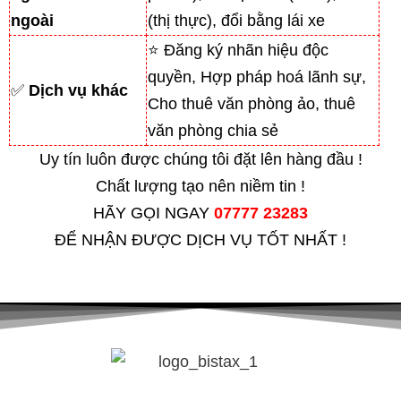
ngoài
(thị thực), đổi bằng lái xe
⭐ Đăng ký nhãn hiệu độc
quyền, Hợp pháp hoá lãnh sự,
✅
Dịch vụ khác
Cho thuê văn phòng ảo, thuê
văn phòng chia sẻ
Uy tín luôn được chúng tôi đặt lên hàng đầu !
Chất lượng tạo nên niềm tin !
HÃY GỌI NGAY
07777 23283
ĐỂ NHẬN ĐƯỢC DỊCH VỤ TỐT NHẤT !