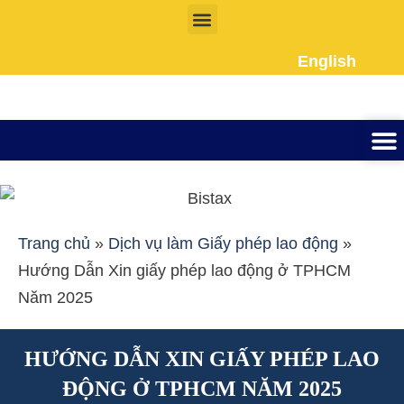
Nhảy
tới
English
nội
dung
Thành lập công ty
Đầu tư Nướ
Giấy phép la
Giấy tờ cho người 
Kế To
Dịch vụ k
Liên Hệ
Trang chủ
»
Dịch vụ làm Giấy phép lao động
»
Hướng Dẫn Xin giấy phép lao động ở TPHCM
Năm 2025
HƯỚNG DẪN XIN GIẤY PHÉP LAO
ĐỘNG Ở TPHCM NĂM 2025