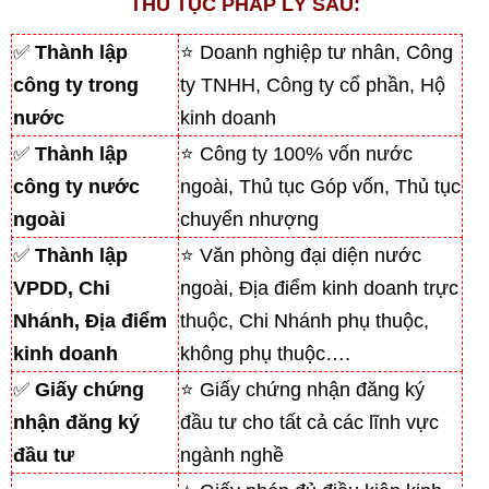
THỦ TỤC PHÁP LÝ SAU:
✅
Thành lập
⭐ Doanh nghiệp tư nhân, Công
công ty trong
ty TNHH, Công ty cổ phần, Hộ
nước
kinh doanh
✅
Thành lập
⭐ Công ty 100% vốn nước
công ty nước
ngoài, Thủ tục Góp vốn, Thủ tục
ngoài
chuyển nhượng
✅
Thành lập
⭐ Văn phòng đại diện nước
VPDD, Chi
ngoài, Địa điểm kinh doanh trực
Nhánh, Địa điểm
thuộc, Chi Nhánh phụ thuộc,
kinh doanh
không phụ thuộc….
✅
Giấy chứng
⭐ Giấy chứng nhận đăng ký
nhận đăng ký
đầu tư cho tất cả các lĩnh vực
đầu tư
ngành nghề