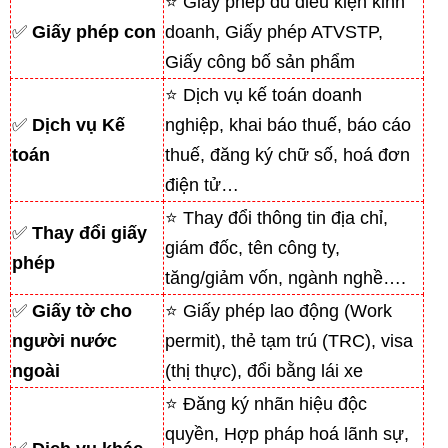
⭐ Giấy phép đủ điều kiện kinh
✅
Giấy phép con
doanh, Giấy phép ATVSTP,
Giấy công bố sản phẩm
⭐ Dịch vụ kế toán doanh
✅
Dịch vụ Kế
nghiệp, khai báo thuế, báo cáo
toán
thuế, đăng ký chữ số, hoá đơn
điện tử…
⭐ Thay đổi thông tin địa chỉ,
✅
Thay đổi giấy
giám đốc, tên công ty,
phép
tăng/giảm vốn, ngành nghề….
✅
Giấy tờ cho
⭐ Giấy phép lao động (Work
người nước
permit), thẻ tạm trú (TRC), visa
ngoài
(thị thực), đổi bằng lái xe
⭐ Đăng ký nhãn hiệu độc
quyền, Hợp pháp hoá lãnh sự,