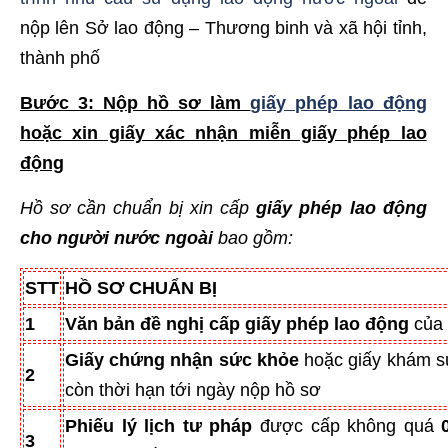
nộp lên Sở lao động – Thương binh và xã hội tỉnh,
thành phố
Bước 3: Nộp hồ sơ làm
giấy phép lao động
hoặc xin giấy xác nhận miễn giấy phép lao
động
Hồ sơ cần chuẩn bị xin cấp
giấy phép lao động
cho người nước ngoài
bao gồm:
STT
HỒ SƠ CHUẨN BỊ
1
Văn bản đề nghị cấp giấy phép lao động
của 
Giấy chứng nhận sức khỏe
hoặc giấy khám s
2
còn thời hạn tới ngày nộp hồ sơ
Phiếu lý lịch tư pháp
được cấp không quá
0
3