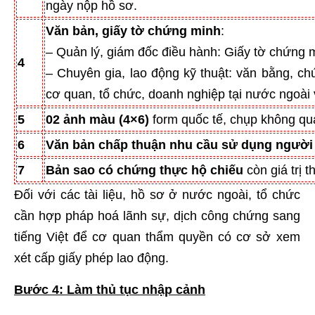
ngày nộp hồ sơ.
Văn bản, giấy tờ chứng minh
:
– Quản lý, giám đốc điều hành: Giấy tờ chứng 
4
– Chuyên gia, lao động kỹ thuật: văn bằng, c
cơ quan, tổ chức, doanh nghiệp tại nước ngoài
5
02 ảnh màu (4×6)
form quốc tế, chụp không qu
6
Văn bản chấp thuận nhu cầu sử dụng người
7
Bản sao có chứng thực hộ chiếu
còn giá trị 
Đối với các tài liệu, hồ sơ ở nước ngoài, tổ chức
cần hợp pháp hoá lãnh sự, dịch công chứng sang
tiếng Việt để cơ quan thẩm quyền có cơ sở xem
xét cấp giấy phép lao động.
Bước 4: Làm thủ tục nhập cảnh