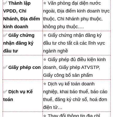
✅
Thành lập
⭐ Văn phòng đại diện nước
VPDD, Chi
ngoài, Địa điểm kinh doanh trực
Nhánh, Địa điểm
thuộc, Chi Nhánh phụ thuộc,
kinh doanh
không phụ thuộc….
✅
Giấy chứng
⭐ Giấy chứng nhận đăng ký
nhận đăng ký
đầu tư cho tất cả các lĩnh vực
đầu tư
ngành nghề
⭐ Giấy phép đủ điều kiện kinh
✅
Giấy phép con
doanh, Giấy phép ATVSTP,
Giấy công bố sản phẩm
⭐ Dịch vụ kế toán doanh
✅
Dịch vụ Kế
nghiệp, khai báo thuế, báo cáo
toán
thuế, đăng ký chữ số, hoá đơn
điện tử…
⭐ Thay đổi thông tin địa chỉ,