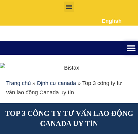
Nhảy
tới
English
nội
dung
Thành lập công ty
Đầu tư Nướ
Giấy phép la
Giấy tờ cho người 
Kế To
Dịch vụ k
Liên Hệ
Trang chủ
»
Định cư canada
»
Top 3 công ty tư
vấn lao động Canada uy tín
TOP 3 CÔNG TY TƯ VẤN LAO ĐỘNG
CANADA UY TÍN