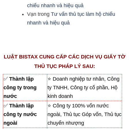
chiếu nhanh và hiệu quả
Vạn
trong
Tư vấn thủ tục làm hộ chiếu
nhanh và hiệu quả
LUẬT BISTAX CUNG CẤP CÁC DỊCH VỤ GIẤY TỜ
THỦ TỤC PHÁP LÝ SAU:
✅
Thành lập
⭐ Doanh nghiệp tư nhân, Công
công ty trong
ty TNHH, Công ty cổ phần, Hộ
nước
kinh doanh
✅
Thành lập
⭐ Công ty 100% vốn nước
công ty nước
ngoài, Thủ tục Góp vốn, Thủ tục
ngoài
chuyển nhượng