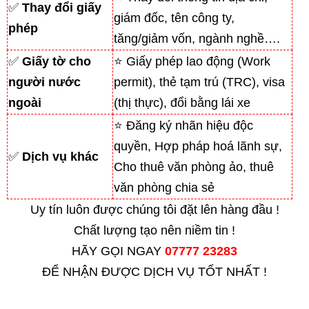
✅
Thay đổi giấy
giám đốc, tên công ty,
phép
tăng/giảm vốn, ngành nghề….
✅
Giấy tờ cho
⭐ Giấy phép lao động (Work
người nước
permit), thẻ tạm trú (TRC), visa
ngoài
(thị thực), đổi bằng lái xe
⭐ Đăng ký nhãn hiệu độc
quyền, Hợp pháp hoá lãnh sự,
✅
Dịch vụ khác
Cho thuê văn phòng ảo, thuê
văn phòng chia sẻ
Uy tín luôn được chúng tôi đặt lên hàng đầu !
Chất lượng tạo nên niềm tin !
HÃY GỌI NGAY
07777 23283
ĐỂ NHẬN ĐƯỢC DỊCH VỤ TỐT NHẤT !