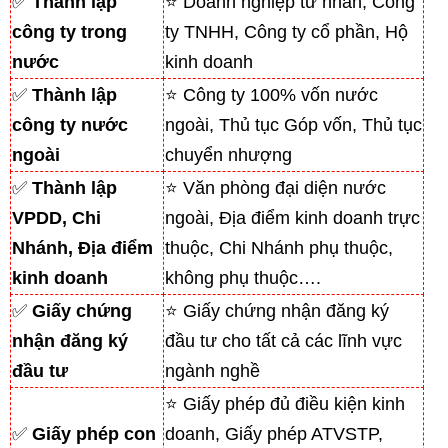
✅
Thành lập
⭐ Doanh nghiệp tư nhân, Công
công ty trong
ty TNHH, Công ty cổ phần, Hộ
nước
kinh doanh
✅
Thành lập
⭐ Công ty 100% vốn nước
công ty nước
ngoài, Thủ tục Góp vốn, Thủ tục
ngoài
chuyển nhượng
✅
Thành lập
⭐ Văn phòng đại diện nước
VPDD, Chi
ngoài, Địa điểm kinh doanh trực
Nhánh, Địa điểm
thuộc, Chi Nhánh phụ thuộc,
kinh doanh
không phụ thuộc….
✅
Giấy chứng
⭐ Giấy chứng nhận đăng ký
nhận đăng ký
đầu tư cho tất cả các lĩnh vực
đầu tư
ngành nghề
⭐ Giấy phép đủ điều kiện kinh
✅
Giấy phép con
doanh, Giấy phép ATVSTP,