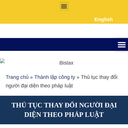
Nhảy
tới
English
nội
dung
Thành lập công ty
Đầu tư Nướ
Giấy phép la
Giấy tờ cho người 
Kế To
Dịch vụ k
Liên Hệ
Trang chủ
»
Thành lập công ty
»
Thủ tục thay đổi
người đại diện theo pháp luật
THỦ TỤC THAY ĐỔI NGƯỜI ĐẠI
DIỆN THEO PHÁP LUẬT