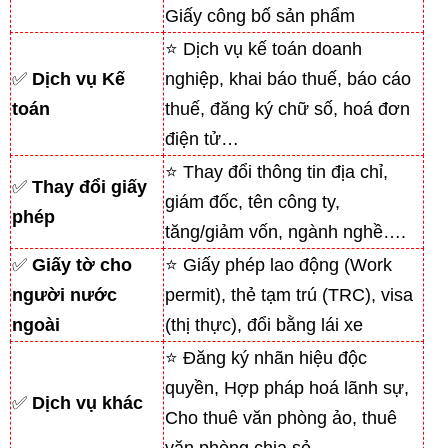
Giấy công bố sản phẩm
⭐ Dịch vụ kế toán doanh
✅
Dịch vụ Kế
nghiệp, khai báo thuế, báo cáo
toán
thuế, đăng ký chữ số, hoá đơn
điện tử…
⭐ Thay đổi thông tin địa chỉ,
✅
Thay đổi giấy
giám đốc, tên công ty,
phép
tăng/giảm vốn, ngành nghề….
✅
Giấy tờ cho
⭐ Giấy phép lao động (Work
người nước
permit), thẻ tạm trú (TRC), visa
ngoài
(thị thực), đổi bằng lái xe
⭐ Đăng ký nhãn hiệu độc
quyền, Hợp pháp hoá lãnh sự,
✅
Dịch vụ khác
Cho thuê văn phòng ảo, thuê