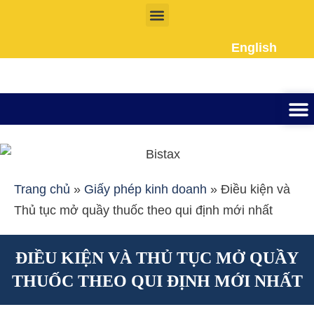
Nhảy
tới
English
nội
dung
Thành lập công ty
Đầu tư Nướ
Giấy phép la
Giấy tờ cho người 
Kế To
Dịch vụ k
Liên Hệ
Trang chủ
»
Giấy phép kinh doanh
»
Điều kiện và
Thủ tục mở quầy thuốc theo qui định mới nhất
ĐIỀU KIỆN VÀ THỦ TỤC MỞ QUẦY
THUỐC THEO QUI ĐỊNH MỚI NHẤT