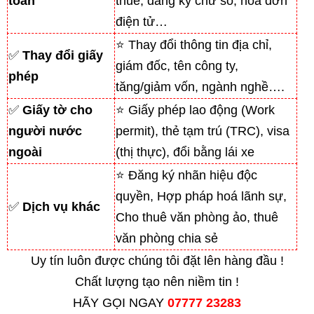
toán
thuế, đăng ký chữ số, hoá đơn
điện tử…
⭐ Thay đổi thông tin địa chỉ,
✅
Thay đổi giấy
giám đốc, tên công ty,
phép
tăng/giảm vốn, ngành nghề….
✅
Giấy tờ cho
⭐ Giấy phép lao động (Work
người nước
permit), thẻ tạm trú (TRC), visa
ngoài
(thị thực), đổi bằng lái xe
⭐ Đăng ký nhãn hiệu độc
quyền, Hợp pháp hoá lãnh sự,
✅
Dịch vụ khác
Cho thuê văn phòng ảo, thuê
văn phòng chia sẻ
Uy tín luôn được chúng tôi đặt lên hàng đầu !
Chất lượng tạo nên niềm tin !
HÃY GỌI NGAY
07777 23283