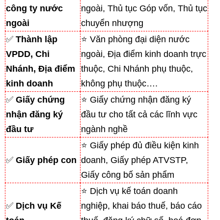
công ty nước
ngoài, Thủ tục Góp vốn, Thủ tục
ngoài
chuyển nhượng
✅
Thành lập
⭐ Văn phòng đại diện nước
VPDD, Chi
ngoài, Địa điểm kinh doanh trực
Nhánh, Địa điểm
thuộc, Chi Nhánh phụ thuộc,
kinh doanh
không phụ thuộc….
✅
Giấy chứng
⭐ Giấy chứng nhận đăng ký
nhận đăng ký
đầu tư cho tất cả các lĩnh vực
đầu tư
ngành nghề
⭐ Giấy phép đủ điều kiện kinh
✅
Giấy phép con
doanh, Giấy phép ATVSTP,
Giấy công bố sản phẩm
⭐ Dịch vụ kế toán doanh
✅
Dịch vụ Kế
nghiệp, khai báo thuế, báo cáo