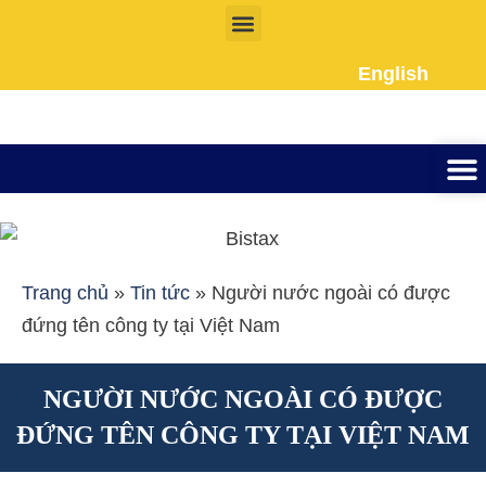
Nhảy
tới
English
nội
dung
Thành lập công ty
Đầu tư Nướ
Giấy phép la
Giấy tờ cho người 
Kế To
Dịch vụ k
Liên Hệ
Trang chủ
»
Tin tức
»
Người nước ngoài có được
đứng tên công ty tại Việt Nam
NGƯỜI NƯỚC NGOÀI CÓ ĐƯỢC
ĐỨNG TÊN CÔNG TY TẠI VIỆT NAM