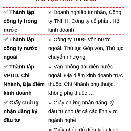
✅
Thành lập
⭐ Doanh nghiệp tư nhân, Công
công ty trong
ty TNHH, Công ty cổ phần, Hộ
nước
kinh doanh
✅
Thành lập
⭐ Công ty 100% vốn nước
công ty nước
ngoài, Thủ tục Góp vốn, Thủ tục
ngoài
chuyển nhượng
✅
Thành lập
⭐ Văn phòng đại diện nước
VPDD, Chi
ngoài, Địa điểm kinh doanh trực
Nhánh, Địa điểm
thuộc, Chi Nhánh phụ thuộc,
kinh doanh
không phụ thuộc….
✅
Giấy chứng
⭐ Giấy chứng nhận đăng ký
nhận đăng ký
đầu tư cho tất cả các lĩnh vực
đầu tư
ngành nghề
⭐ Giấy phép đủ điều kiện kinh