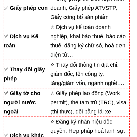
✅
Giấy phép con
doanh, Giấy phép ATVSTP,
Giấy công bố sản phẩm
⭐ Dịch vụ kế toán doanh
✅
Dịch vụ Kế
nghiệp, khai báo thuế, báo cáo
toán
thuế, đăng ký chữ số, hoá đơn
điện tử…
⭐ Thay đổi thông tin địa chỉ,
✅
Thay đổi giấy
giám đốc, tên công ty,
phép
tăng/giảm vốn, ngành nghề….
✅
Giấy tờ cho
⭐ Giấy phép lao động (Work
người nước
permit), thẻ tạm trú (TRC), visa
ngoài
(thị thực), đổi bằng lái xe
⭐ Đăng ký nhãn hiệu độc
quyền, Hợp pháp hoá lãnh sự,
✅
Dịch vụ khác