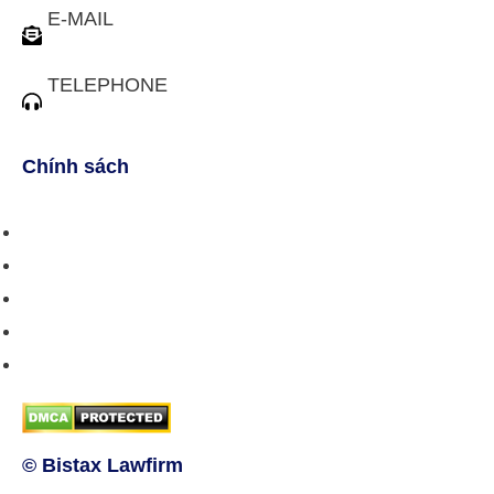
E-MAIL
tuvan@bistax.vn
TELEPHONE
(028) 3510 1088
Chính sách
Chính sách bán hàng
Chính sách giao hàng
Chính sách trả/huỷ dịch vụ
Hướng dẫn phương thức thanh toán
Chính sách bảo mật thông tin
© Bistax Lawfirm