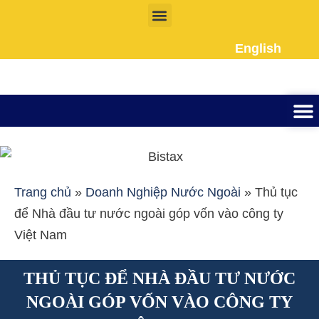
Nhảy
tới
English
nội
dung
Thành lập công ty
Đầu tư Nướ
Giấy phép la
Giấy tờ cho người 
Kế To
Dịch vụ k
Liên Hệ
Trang chủ
»
Doanh Nghiệp Nước Ngoài
»
Thủ tục
để Nhà đầu tư nước ngoài góp vốn vào công ty
Việt Nam
THỦ TỤC ĐỂ NHÀ ĐẦU TƯ NƯỚC
NGOÀI GÓP VỐN VÀO CÔNG TY