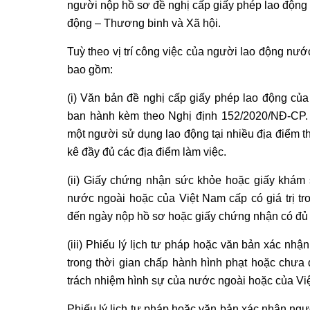
người nộp hồ sơ đề nghị cấp giấy phép lao độn
động – Thương binh và Xã hội.
Tuỳ theo vị trí công việc của người lao động nướ
bao gồm:
(i) Văn bản đề nghị cấp giấy phép lao động củ
ban hành kèm theo Nghị định 152/2020/NĐ-CP.
một người sử dụng lao động tại nhiều địa điểm th
kê đầy đủ các địa điểm làm việc.
(ii) Giấy chứng nhận sức khỏe hoặc giấy khám 
nước ngoài hoặc của Việt Nam cấp có giá trị tr
đến ngày nộp hồ sơ hoặc giấy chứng nhận có đủ 
(iii) Phiếu lý lịch tư pháp hoặc văn bản xác n
trong thời gian chấp hành hình phạt hoặc chưa 
trách nhiệm hình sự của nước ngoài hoặc của Vi
Phiếu lý lịch tư pháp hoặc văn bản xác nhận ng