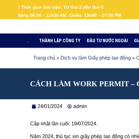
Nhảy
Thời gian làm việc:
Từ thứ 2 đến thứ 6:
tới
Sáng 08:00 – 11h30 AM, Chiều: 13h00 – 17:00 PM
nội
dung
.
THÀNH LẬP CÔNG TY
ĐẦU TƯ NƯỚC NGOÀI
GI
Trang chủ
»
Dịch vụ làm Giấy phép lao động
»
C
CÁCH LÀM WORK PERMIT – G
24/01/2024
admin
Cập nhật lần cuối: 19/07/2024.
Năm 2024, thủ tục xin giấy phép lao động có nh