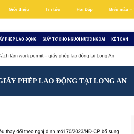
Giới thiệu
Tin tức
Hỏi Đáp
Biểu mẫu – 
ẤY PHÉP LAO ĐỘNG
GIẤY TỜ CHO NGƯỜI NƯỚC NGOÀI
KẾ TOÁN
ách làm work permit – giấy phép lao động tại Long An
IẤY PHÉP LAO ĐỘNG TẠI LONG AN
iều thay đổi theo nghị định mới 70/2023/NĐ-CP bổ sung