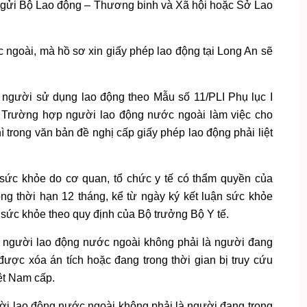
g gửi Bộ Lao động – Thương binh và Xã hội hoặc Sở Lao
c ngoài, mà hồ sơ xin giấy phép lao động tại Long An sẽ
a người sử dụng lao động theo Mẫu số 11/PLI Phụ lục I
 Trường hợp người lao động nước ngoài làm việc cho
ì trong văn bản đề nghị cấp giấy phép lao động phải liệt
sức khỏe do cơ quan, tổ chức y tế có thẩm quyền của
ong thời hạn 12 tháng, kể từ ngày ký kết luận sức khỏe
sức khỏe theo quy định của Bộ trưởng Bộ Y tế.
hận người lao động nước ngoài không phải là người đang
được xóa án tích hoặc đang trong thời gian bị truy cứu
ệt Nam cấp.
ười lao động nước ngoài không phải là người đang trong