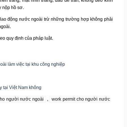
nền trắng, mặt nhìn thẳng, đầu để trần, không đeo kính
y nộp hồ sơ.
 lao động nước ngoài trừ những trường hợp không phải
goài.
heo quy định của pháp luật.
ài làm việc tại khu công nghiệp
y tại Việt Nam không
cho người nước ngoài
,
work permit cho người nước