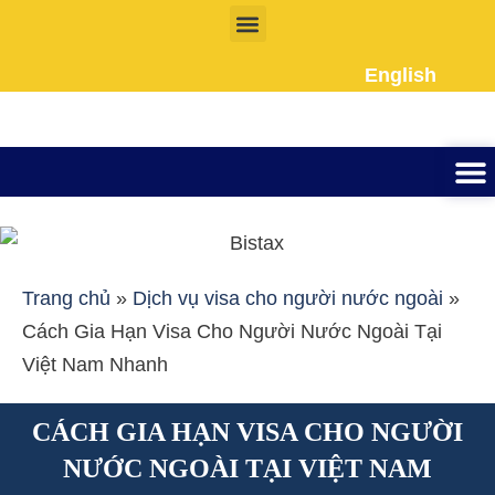
Nhảy
tới
English
nội
dung
Thành lập công ty
Đầu tư Nướ
Giấy phép la
Giấy tờ cho người 
Kế To
Dịch vụ k
Liên Hệ
Trang chủ
»
Dịch vụ visa cho người nước ngoài
»
Cách Gia Hạn Visa Cho Người Nước Ngoài Tại
Việt Nam Nhanh
CÁCH GIA HẠN VISA CHO NGƯỜI
NƯỚC NGOÀI TẠI VIỆT NAM