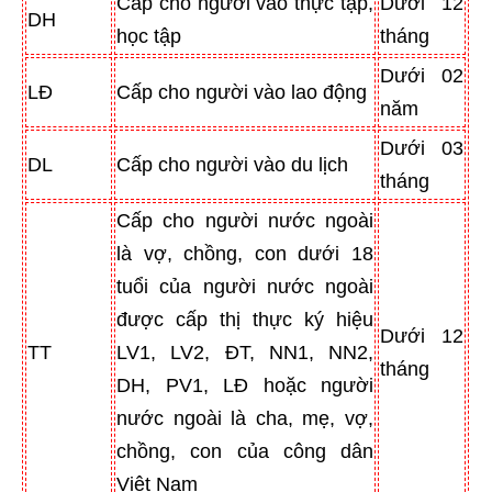
Cấp cho người vào thực tập,
Dưới 12
DH
học tập
tháng
Dưới 02
LĐ
Cấp cho người vào lao động
năm
Dưới 03
DL
Cấp cho người vào du lịch
tháng
Cấp cho người nước ngoài
là vợ, chồng, con dưới 18
tuổi của người nước ngoài
được cấp thị thực ký hiệu
Dưới 12
TT
LV1, LV2, ĐT, NN1, NN2,
tháng
DH, PV1, LĐ hoặc người
nước ngoài là cha, mẹ, vợ,
chồng, con của công dân
Việt Nam