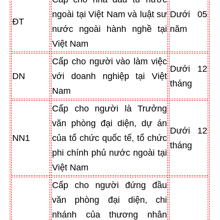
ngoài tại Việt Nam và luật sư
Dưới 05
ĐT
nước ngoài hành nghề tại
năm
Việt Nam
Cấp cho người vào làm việc
Dưới 12
DN
với doanh nghiệp tại Việt
tháng
Nam
Cấp cho người là Trưởng
văn phòng đại diện, dự án
Dưới 12
NN1
của tổ chức quốc tế, tổ chức
tháng
phi chính phủ nước ngoài tại
Việt Nam
Cấp cho người đứng đầu
văn phòng đại diện, chi
nhánh của thương nhân