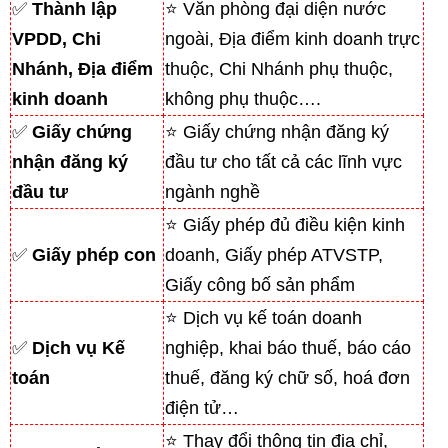
✅
Thành lập
⭐ Văn phòng đại diện nước
VPDD, Chi
ngoài, Địa điểm kinh doanh trực
Nhánh, Địa điểm
thuộc, Chi Nhánh phụ thuộc,
kinh doanh
không phụ thuộc….
✅
Giấy chứng
⭐ Giấy chứng nhận đăng ký
nhận đăng ký
đầu tư cho tất cả các lĩnh vực
đầu tư
ngành nghề
⭐ Giấy phép đủ điều kiện kinh
✅
Giấy phép con
doanh, Giấy phép ATVSTP,
Giấy công bố sản phẩm
⭐ Dịch vụ kế toán doanh
✅
Dịch vụ Kế
nghiệp, khai báo thuế, báo cáo
toán
thuế, đăng ký chữ số, hoá đơn
điện tử…
⭐ Thay đổi thông tin địa chỉ,