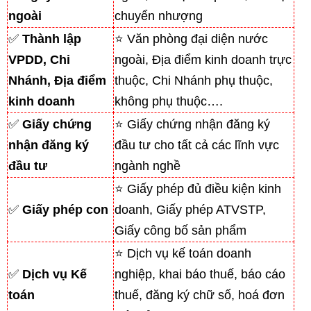
ngoài
chuyển nhượng
✅
Thành lập
⭐ Văn phòng đại diện nước
VPDD, Chi
ngoài, Địa điểm kinh doanh trực
Nhánh, Địa điểm
thuộc, Chi Nhánh phụ thuộc,
kinh doanh
không phụ thuộc….
✅
Giấy chứng
⭐ Giấy chứng nhận đăng ký
nhận đăng ký
đầu tư cho tất cả các lĩnh vực
đầu tư
ngành nghề
⭐ Giấy phép đủ điều kiện kinh
✅
Giấy phép con
doanh, Giấy phép ATVSTP,
Giấy công bố sản phẩm
⭐ Dịch vụ kế toán doanh
✅
Dịch vụ Kế
nghiệp, khai báo thuế, báo cáo
toán
thuế, đăng ký chữ số, hoá đơn