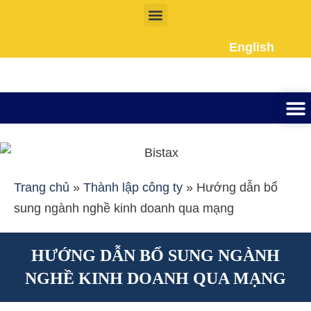
Nhảy
tới
English
nội
dung
Thành lập công ty
Đầu tư Nướ
Giấy phép la
Giấy tờ cho người 
Kế To
Dịch vụ k
Liên Hệ
Trang chủ
»
Thành lập công ty
»
Hướng dẫn bổ
sung ngành nghề kinh doanh qua mạng
HƯỚNG DẪN BỔ SUNG NGÀNH
NGHỀ KINH DOANH QUA MẠNG