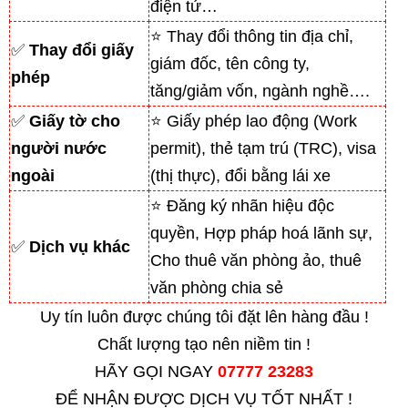
điện tử…
⭐ Thay đổi thông tin địa chỉ,
✅
Thay đổi giấy
giám đốc, tên công ty,
phép
tăng/giảm vốn, ngành nghề….
✅
Giấy tờ cho
⭐ Giấy phép lao động (Work
người nước
permit), thẻ tạm trú (TRC), visa
ngoài
(thị thực), đổi bằng lái xe
⭐ Đăng ký nhãn hiệu độc
quyền, Hợp pháp hoá lãnh sự,
✅
Dịch vụ khác
Cho thuê văn phòng ảo, thuê
văn phòng chia sẻ
Uy tín luôn được chúng tôi đặt lên hàng đầu !
Chất lượng tạo nên niềm tin !
HÃY GỌI NGAY
07777 23283
ĐỂ NHẬN ĐƯỢC DỊCH VỤ TỐT NHẤT !