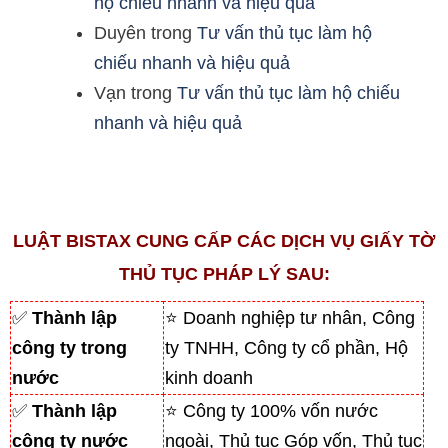
hộ chiếu nhanh và hiệu quả
Duyên
trong
Tư vấn thủ tục làm hộ
chiếu nhanh và hiệu quả
Vạn
trong
Tư vấn thủ tục làm hộ chiếu
nhanh và hiệu quả
LUẬT BISTAX CUNG CẤP CÁC DỊCH VỤ GIẤY TỜ
THỦ TỤC PHÁP LÝ SAU:
✅
Thành lập
⭐ Doanh nghiệp tư nhân, Công
công ty trong
ty TNHH, Công ty cổ phần, Hộ
nước
kinh doanh
✅
Thành lập
⭐ Công ty 100% vốn nước
công ty nước
ngoài, Thủ tục Góp vốn, Thủ tục