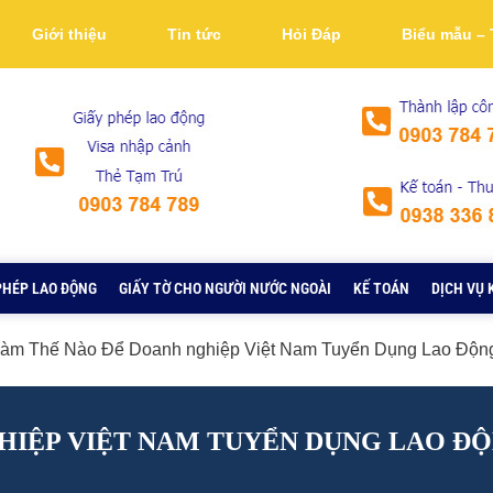
Giới thiệu
Tin tức
Hỏi Đáp
Biểu mẫu – 
PHÉP LAO ĐỘNG
GIẤY TỜ CHO NGƯỜI NƯỚC NGOÀI
KẾ TOÁN
DỊCH VỤ 
àm Thế Nào Để Doanh nghiệp Việt Nam Tuyển Dụng Lao Độn
HIỆP VIỆT NAM TUYỂN DỤNG LAO Đ