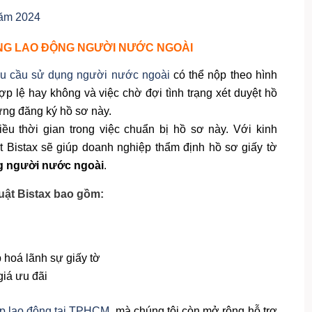
ăm 2024
ỤNG LAO ĐỘNG NGƯỜI NƯỚC NGOÀI
hu cầu sử dụng người nước ngoài
có thể nộp theo hình
hợp lệ hay không và việc chờ đợi tình trạng xét duyệt hồ
ừng đăng ký hồ sơ này.
ều thời gian trong việc chuẩn bị hồ sơ này. Với kinh
Bistax sẽ giúp doanh nghiệp thẩm định hồ sơ giấy tờ
g người nước ngoài
.
Luật Bistax bao gồm:
 hoá lãnh sự giấy tờ
giá ưu đãi
ép lao động tại TPHCM
, mà chúng tôi còn mở rộng hỗ trợ