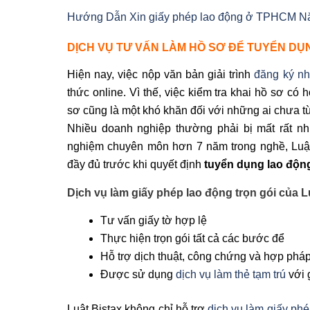
Hướng Dẫn Xin giấy phép lao động ở TPHCM N
DỊCH VỤ TƯ VẤN LÀM HỒ SƠ ĐỂ TUYỂN D
Hiện nay, việc nộp văn bản giải trình
đăng ký n
thức online. Vì thế, việc kiểm tra khai hồ sơ có 
sơ cũng là một khó khăn đối với những ai chưa t
Nhiều doanh nghiệp thường phải bị mất rất nhi
nghiệm chuyên môn hơn 7 năm trong nghề, Luật 
đầy đủ trước khi quyết định
tuyển dụng lao độn
Dịch vụ làm giấy phép lao động trọn gói của 
Tư vấn giấy tờ hợp lệ
Thực hiện trọn gói tất cả các bước để
Hỗ trợ dịch thuật, công chứng và hợp pháp
Được sử dụng
dịch vụ làm thẻ tạm trú
với 
Luật Bistax không chỉ hỗ trợ
dịch vụ làm giấy ph