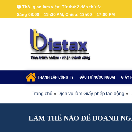
Nhảy
Thời gian làm việc:
Từ thứ 2 đến thứ 6:
tới
Sáng 08:00 – 11h30 AM, Chiều: 13h00 – 17:00 PM
nội
dung
.
THÀNH LẬP CÔNG TY
ĐẦU TƯ NƯỚC NGOÀI
GIẤY 
Trang chủ
»
Dịch vụ làm Giấy phép lao động
»
L
LÀM THẾ NÀO ĐỂ DOANH NG