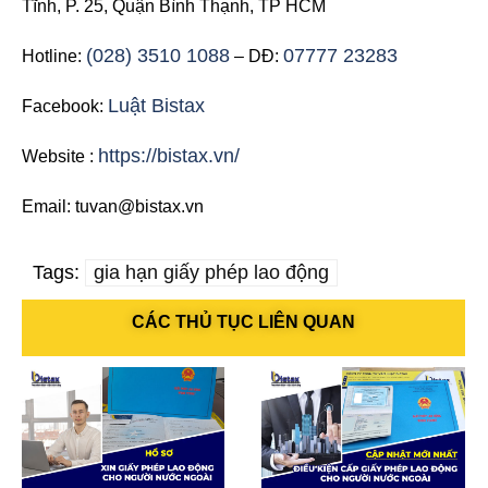
Tĩnh, P. 25, Quận Bình Thạnh, TP HCM
(028) 3510 1088
07777 23283
Hotline:
– DĐ:
Luật Bistax
Facebook:
https://bistax.vn/
Website :
Email: tuvan@bistax.vn
Tags:
gia hạn giấy phép lao động
CÁC THỦ TỤC LIÊN QUAN